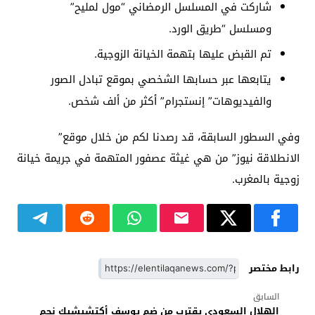
شاركت في المسلسل الرمضاني “مول لمليح”
ومسلسل “طريق الورد.
تم القبض عليها بتهمة الخيانة الزوجية.
يتابعها عبر حسابها الشخصي بموقع تبادل الصور
والفيديوهات” إنستجرام” أكثر من ألف شخص.
وفي السطور السابقة، قد رصدنا لكم من خلال موقع”
الانطلاقة نيوز” من هي غيثة عصفور المتهمة في جريمة خيانة
زوجية بالمغرب.
رابط مختصر
السابق
الهلال السعودي يقترب من ضم يوسف أكتشيشيك نجم