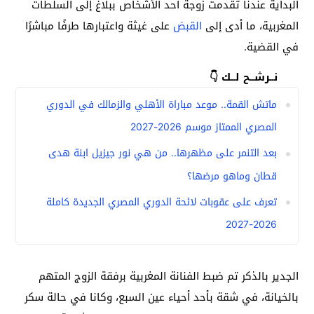
البداية عندنا تقدمت زوجة أحد الأشخاص ببلاغ إلى السلطات
المغربية، ما أدى إلى
القبض
على غيثة واعتبارها طرفًا مباشرًا
في القضية.
نــرشــح لــك 👇
ماتش القمة.. موعد مباراة الأهلي والزمالك في الدوري
المصري الممتاز موسم 2026-2027
بعد التنمر على مظهرها.. من هي نور جيزيل ابنة هدى
قطان وماهو مرضها؟
تعرف على عقوبات لائحة الدوري المصري الجديدة كاملة
2026-2027
الجدير بالذكر تم ضبط الفنانة المغربية برفقة الزوج المتهم
بالخيانة، في شقة بأحد أحياء عين السبع، وكانا في حالة سكر