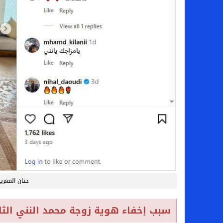
حنان المغرب
سبب إخفاء هوية زوجة محمد النني الثا