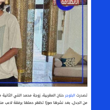
لماذا تنجح بعض الحملات التسويقية بينما
بعد فسخ عقده.. حصاد وأرقام سيف الدين الج
السيرة الذاتية للدكتورة آيات حسن شمس الد
سامو كوستا في معسكر النصر السعودي.. هل 
تصدرت
البلوجر
حنان المغربية، زوجة محمد النني الثانية
من الجدل، بعد نشرها صورًا تظهر حملها برفقة لاعب منتخ