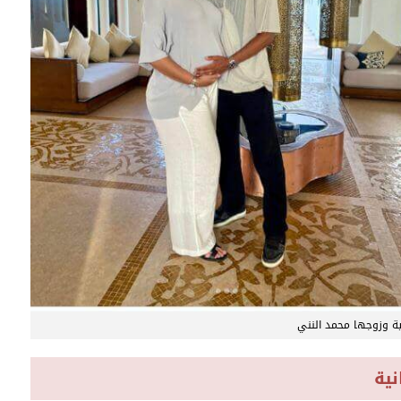
ية وزوجها محمد النني
نية