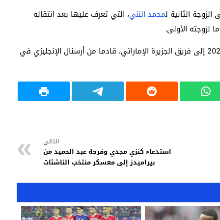
الزوجة الثانية ل
محمد النني
، التي تعرف عليها بعد انتقاله
ا لزوجته الأولى.
يذكر أن محمد النني، كان قد انتقل في يوليو من عام 2024 إلى فريق الجزيرة الإماراتي، قادما من أرسنال الإنجليزي في
التالي
استدعاء كنزي مجدي وفرحة عبد الحميد من
بيراميدز إلى معسكر منتخب الناشئات