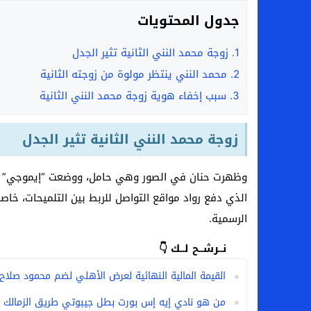
جدول المحتويات
1.
زوجة محمد النني الثانية تثير الجدل
2.
محمد النني ينتظر مولوة من زوجته الثانية
3.
سبب إخفاء هوية زوجة محمد النني الثانية
زوجة محمد النني الثانية تثير الجدل
وظهرت حنان في الصور وهي حامل، ووضعت “إيموجي” على 
الذي دفع رواد مواقع التواصل للربط بين التلميحات، خا
الرسمية.
نــرشــح لــك 👇
القيمة المالية النهائية لعرض الأهلي لضم محمود صلاح
من هو نادي إيه إس بورت بطل جيبوتي طريق الزمالك ا