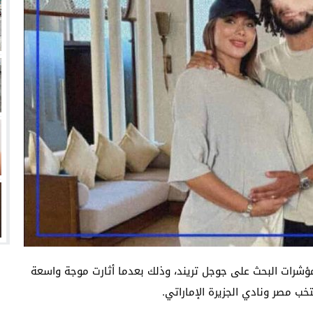
 تفشل أخرى في السوق السعودي؟
زيري مع الزمالك
ين عميد كلية “آداب كفر الشيخ”
انتهت أزمة العالمي المالية؟
 مؤشرات البحث على جوجل تريند، وذلك بعدما أثارت موجة واسعة
ب مصر ونادي الجزيرة الإماراتي.