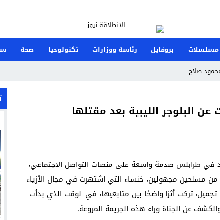
مسلسلات
بروفايل
رئاسة ووزارات
تكنولوجيا
صحة
سي
محمود صلاح
الزمالك الإفريقي؟
ت
 في مارسيليا بيتش بالساحل الشمالي
202
 الدنمارك وصنعت تاريخًا جديدًا لناشئات اليد
هد في
طرابلس
صدمة واسعة على منصات التواصل الاجتماعي،
م علي زوجة ميكا غودتس نجم سان جيرمان القادم؟
ر من مسلحين مجهولين، خنساء التي اشتهرت في مجال الأزياء
 تفشل أخرى في السوق السعودي؟
تجميل، تركت أثرًا واضحًا بين متابعيها، في الوقت الذي بدأت
زيري مع الزمالك
الكشف عن الجناة وراء هذه الجريمة المروعة.