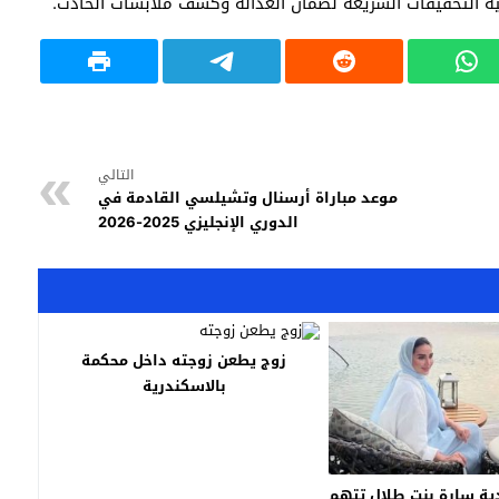
مية التحقيقات السريعة لضمان العدالة وكشف ملابسات الحادث.
التالي
موعد مباراة أرسنال وتشيلسي القادمة في
الدوري الإنجليزي 2025-2026
زوج يطعن زوجته داخل محكمة
بالاسكندرية
ية سارة بنت طلال تتهم