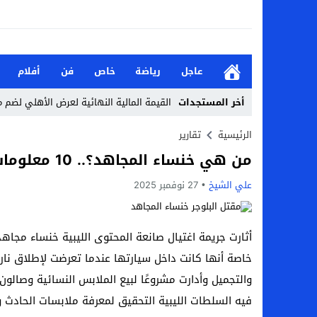
عاجل
رياضة
خاص
فن
أفلام
أخر المستجدات
القيمة المالية النهائية لعرض الأهلي لضم 
من هو نادي إيه إس بورت بطل جيبوتي طريق 
الرئيسية
تقارير
من هي خنساء المجاهد؟.. 10 معلومات عن البلوجر الليبية بعد مقتلها
الأحد.. أحمد شيبة يحيي حفلًا غنائيًا ضخمًا
علي الشيخ
27 نوفمبر 2025
تعرف على نتائج قرعة كأس عاصمة مصر كاملة 2026-7
من هي جيداء كامل بطلة الملحمة؟.. تالقت أمام
أثارت جريمة اغتيال صانعة المحتوى الليبية خنساء مجا
بحث في الإسلام بسببها.. من هي هيفا سال
خاصة أنها كانت داخل سيارتها عندما تعرضت لإطلاق نا
لماذا تنجح بعض الحملات التسويقية بينما
والتجميل وأدارت مشروعًا لبيع الملابس النسائية وصالون 
بعد فسخ عقده.. حصاد وأرقام سيف الدين الج
فيه السلطات الليبية التحقيق لمعرفة ملابسات الحادث و