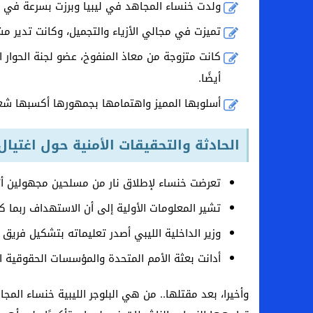
ولدت خنساء المجاهد في ليبيا وبرزت بسرعة في ع
تميزت في مجالي الأزياء والتجميل، وكانت تدير مش
كانت متزوجة من معاذ المنفوخ، عضو لجنة الحوار ا
أيضًا.
أسلوبها المميز واهتمامها بجمهورها أكسبها شعب
الحادثة والتحقيقات الأمنية حول اغتيا
تعرضت خنساء لإطلاق نار من مسلحين مجهولين أث
تشير المعلومات الأولية إلى أن الاستهداف ربما كا
وزير الداخلية الليبي أصدر تعليماته بتشكيل فريق
أدانت بعثة الأمم المتحدة والمؤسسات الحقوقية
وأخيرا، بعد مقتلها.. من هي البلوجر الليبية خنساء الم