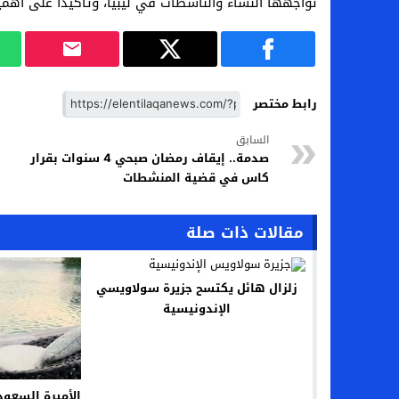
تواجهها النساء والناشطات في ليبيا، وتأكيدًا على أه
رابط مختصر
السابق
صدمة.. إيقاف رمضان صبحي 4 سنوات بقرار
كاس في قضية المنشطات
مقالات ذات صلة
زلزال هائل يكتسح جزيرة سولاويسي
الإندونيسية
الأميرة السعود