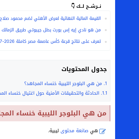
السيرة الذاتية للدكتورة آيات حسن شمس الد
نــرشــح لــك 👇
سامو كوستا في معسكر النصر السعودي.. هل 
القيمة المالية النهائية لعرض الأهلي لضم محمود صلاح
من هو نادي إيه إس بورت بطل جيبوتي طريق الزمالك ا
تعرف على نتائج قرعة كأس عاصمة مصر كاملة 2026-2027
جدول المحتويات
1.
من هي البلوجر الليبية خنساء المجاهد؟
1.1.
الحادثة والتحقيقات الأمنية حول اغتيال خنساء الم
من هي البلوجر الليبية خنساء المج
هي
صانعة محتوى
ليبية.