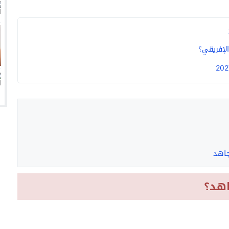
ين عميد كلية “آداب كفر الشيخ”
انتهت أزمة العالمي المالية؟
لإفريقي؟
جاهد
اهد؟