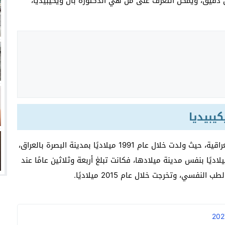
دقيق، ويمكن التعرف على من هي الدكتورة بان ويكيبيديا،
انتهت أزمة العالمي المالية؟
سميًا
فها للأنظار؟
امة نبيه
يبيديا
إن باز زيادة طارق هي دكتورة نفسية تحمل الجنسية العراقية، حيث ولدت خلال عام 1991 ميلاديًا بمدينة البصرة بالعراق،
يت في الرابع عشر من شهر أغسطس لعام 2025 ميلاديًا بنفس مدينة ميلادها، فكانت تبلغ أربعة وثلاثين عامًا عند
ي، وتخرجت خلال عام 2015 ميلاديًا.