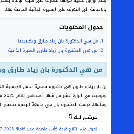
بفتح أوراق قضية موتها للتعرف على سبب الوفاة بشكل 
سامو كوستا في معسكر النصر السعودي.. هل 
بالإضافة إلى التعرف على السيرة الذاتية الخاصة بها.
إنهاء تعاقد سيف الدين الجزيري مع الزمالك ر
جدول المحتويات
من هي لوز مينديز زوجة إبراهيم دياز بعد خط
الموصل العراقي يعلن ضم المهاجم يوسف أس
1.
من هي الدكتورة بان زياد طارق ويكيبيديا
2.
من هي الدكتورة بان زياد طارق السيرة الذاتية
من هي الدكتورة بان زياد طارق ويك
وتوف
وفاتها، درست الدكتورة بان في جامعة البصرة تخصص الطب النفس
نــرشــح لــك 👇
تعرف على نتائج قرعة كأس عاصمة مصر كاملة 2026-2027