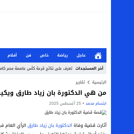
عاجل
رياضة
خاص
فن
أفلام
أخر المستجدات
تعرف على نتائج قرعة كأس عاصمة مصر كاملة 2026-7
من هي جيداء كامل بطلة الملحمة؟.. تالقت أمام
الرئيسية
تقارير
من هي الدكتورة بان زياد طارق ويكي
بحث في الإسلام بسببها.. من هي هيفا سال
ابتسام محمد
25 أغسطس 2025
لماذا تنجح بعض الحملات التسويقية بينما
بعد فسخ عقده.. حصاد وأرقام سيف الدين الج
أثارت قضية وفاة
الدكتورة بان زياد طارق
الرأي العام في
السيرة الذاتية للدكتورة آيات حسن شمس الد