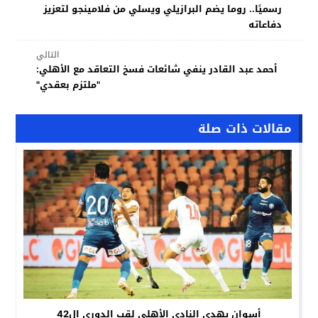
رسميًا.. روما يضم البرازيلي ويسلي من فلامينجو لتعزيز
دفاعاته
التالي
أحمد عبد القادر ينفي شائعات فسخ التعاقد مع الأهلي:
"ملتزم بعقدي"
مقالات ذات صلة
أسوان يهدي النادي الأهلي لقب الدوري ال42