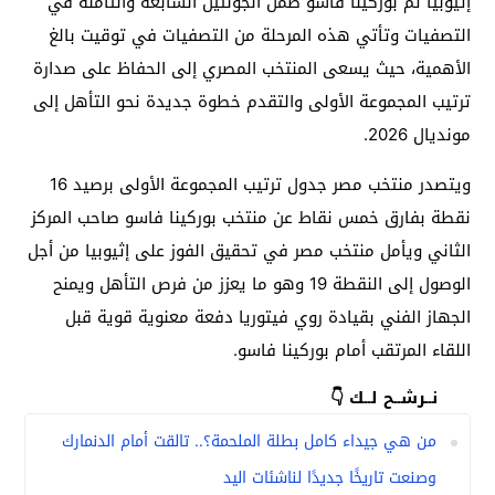
إثيوبيا ثم بوركينا فاسو ضمن الجولتين السابعة والثامنة في
التصفيات وتأتي هذه المرحلة من التصفيات في توقيت بالغ
الأهمية، حيث يسعى المنتخب المصري إلى الحفاظ على صدارة
ترتيب المجموعة الأولى والتقدم خطوة جديدة نحو التأهل إلى
مونديال 2026.
ويتصدر منتخب مصر جدول ترتيب المجموعة الأولى برصيد 16
نقطة بفارق خمس نقاط عن منتخب بوركينا فاسو صاحب المركز
الثاني ويأمل منتخب مصر في تحقيق الفوز على إثيوبيا من أجل
الوصول إلى النقطة 19 وهو ما يعزز من فرص التأهل ويمنح
الجهاز الفني بقيادة روي فيتوريا دفعة معنوية قوية قبل
اللقاء المرتقب أمام بوركينا فاسو.
نــرشــح لــك 👇
من هي جيداء كامل بطلة الملحمة؟.. تالقت أمام الدنمارك
وصنعت تاريخًا جديدًا لناشئات اليد