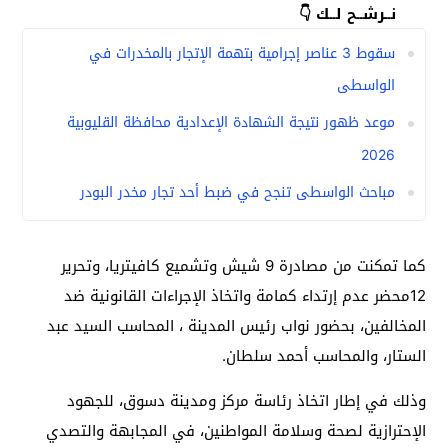
نــرشــح لــك 👇
سقوط 3 عناصر إجرامية بتهمة الإتجار بالمخدرات في
الواسطى
موعد ظهور نتيجة الشهادة الإعدادية محافظة القليوبية
2026
مباحث الواسطى تنجح في ضبط أحد تجار مخدر البودر
كما تمكنت من مصادرة 9 شيش وتشميع كافيتريا، وتحرير
12محضر عدم إرتداء كمامة واتخاذ الإجراءات القانونية ضد
المخالفين، بحضور نواب رئيس المدينة ، المحاسب السيد عبد
الستار، والمحاسب أحمد سلطان.
وذلك في إطار اتخاذ رئاسة مركز ومدينة دسوق، للجهود
الإحترازية لصحة وسلامة المواطنين، في المجابهة والتصدي