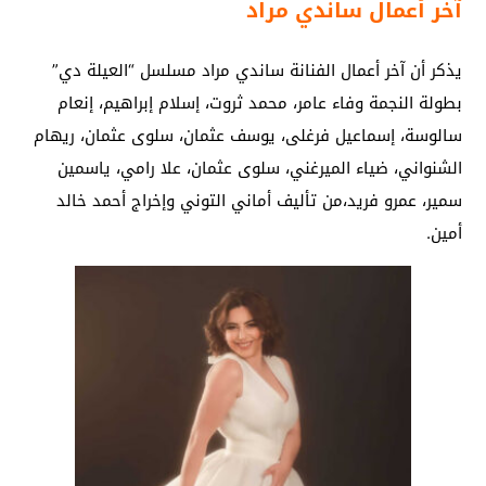
آخر أعمال ساندي مراد
يذكر أن آخر أعمال الفنانة ساندي مراد مسلسل “العيلة دي”
بطولة النجمة وفاء عامر، محمد ثروت، إسلام إبراهيم، إنعام
سالوسة، إسماعيل فرغلى، يوسف عثمان، سلوى عثمان، ريهام
الشنواني، ضياء الميرغني، سلوى عثمان، علا رامي، ياسمين
سمير، عمرو فريد،من تأليف أماني التوني وإخراج أحمد خالد
أمين.