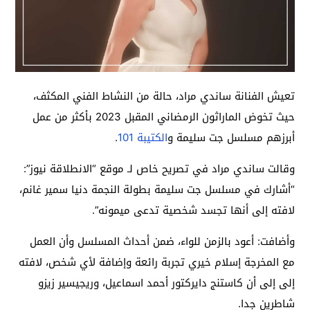
تعيش الفنانة ساندي مراد، حالة من النشاط الفني المكثف،
حيث تخوض الماراثون الرمضاني المقبل 2023 بأكثر من عمل
أبرزهم مسلسل جت سليمة و
الكتيبة 101
.
وقالت ساندي مراد في تصريح خاص لـ موقع “الانطلاقة نيوز”:
“أشارك في مسلسل جت سليمة بطولة النجمة دنيا سمير غانم،
لافته إلى أنها تجسد شخصية تدعى ميمونه”.
وأضافت: أعود بالزمن للواء، ضمن أحداث المسلسل وأن العمل
مع المخرجة إسلام خيري تجربة رائعة وإضافة لأي شخص، لافته
إلى إلى أن كاستنج دايركتور أحمد اسماعيل، وريجيسير زيزو
شاطرين جدا.