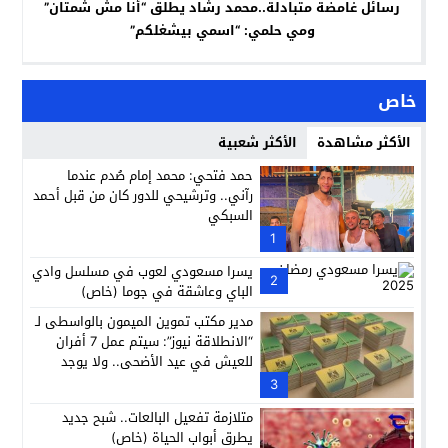
رسائل غامضة متبادلة..محمد رشاد يطلق “أنا مش شمتان”
ومي حلمي: “اسمي بيشغلكم”
خاص
الأكثر مشاهدة
الأكثر شعبية
حمد فتحي: محمد إمام صُدم عندما
رآني.. وترشيحي للدور كان من قبل أحمد
السبكي
1
يسرا مسعودي لعوب في مسلسل وادي
2
الباي وعاشقة في جوما (خاص)
مدير مكتب تموين الميمون بالواسطى لـ
“الانطلاقة نيوز”: سيتم عمل 7 أفران
للعيش في عيد الأضحى.. ولا يوجد
إضافات مواليد جديدة على بطاقات
3
التموين
متلازمة تفعيل البالعات.. شبح جديد
يطرق أبواب الحياة (خاص)