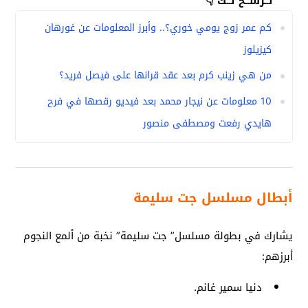
نــرشــح لــك 👇
كم عمر زوج يومي خوري؟.. وأبرز المعلومات عن غورهان
كيزيلوز
من هي زينب كرم بعد عقد قرانها على فيصل فريد؟
10 معلومات عن نيجار محمد بعد فيديو رقصها في فرح
هايدي رفعت ومصطفى منصور
أبطال مسلسل جت سليمة
يشارك في بطولة مسلسل” جت سليمة” نخبة من ألمع النجوم
أبرزهم:
دنيا سمير غانم.