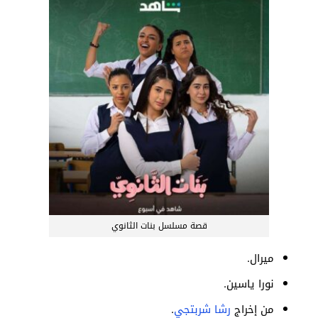
قصة مسلسل بنات الثانوي
ميرال.
نورا ياسين.
من إخراج
رشا شربتجي
.