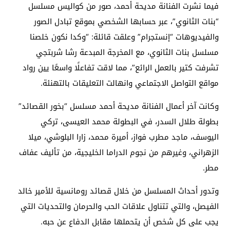
فيما نشرت الفنانة مديحة أحمد، صور من كواليس مسلسل
“بنات الثانوي”، عبر حسابها الشخصي بموقع تبادل الصور
والفيديوهات “إنستجرام” وعلقت قائلة: “وكدا نكون خلصنا
مسلسل بنات الثانوي، مع المخرجة المبدعة رشا شربتجي
تشرفت كتير بالعمل الرائع”، مما لاقت تفاعلًا واسعًا يين رواد
مواقع التواصل الاجتماعي وانهالت التعليقات بالتهنئة.
وكانت آخر أعمال الفنانة مديحة أحمد مسلسل “بخور القصائد”
بطولة طلال السدر، في البطولة محمد العيسى، تركي
اليوسف، ماجد مطرب فواز، أميرة محمد، زارا البلوشي، ميلا
الزهراني، وغيرهم من نجوم الدراما الخليجية، من تأليف عفاف
مطر.
وتدور أحداث المسلسل من خلال قصائد رومانسية للأمير خالد
الفيصل، والتي تتناول علاقات الحب والحرمان والتحديات التي
يجب على كل شخص أن يتحملها مقابل الدفاع عن حبه.