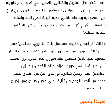
الله.. شكراً لكل الفنيين والفنانين بالعمل اللي تعبوا أيام طويلة
حتى نقدم شي حلو وراقي للجمهور الخليجي والعربي.. رح أرجع
من السعودية وحاملة بقلبي محبة كبيرة لهي البلد وأهلها
وناسها، شكراً ع كل شي قدمتوه لحتى تكون هي المغامرة
مليانة سعادة”.
وكانت آخر أعمال مخرجة مسلسل بنات الثانوي، مسلسل”كسر
عضم” الذي عرض في الماراثون الرمضاني 2022، بطولة الفنان
محمود نصر، نادين تحسين بيك، سوزان نجم الدین، يزن السيد،
أنس طيارة، نانسي خورى، عزام، ونام الخوص، راما زين
العابدين، عبد الرحمن كيالي، نور علي، لين غرة، فادي صبيح
وعدد من ألمع النجوم من تأليف علي معين صالح، ومن إخراج
رشا شربتجي.
هيلدا ياسين