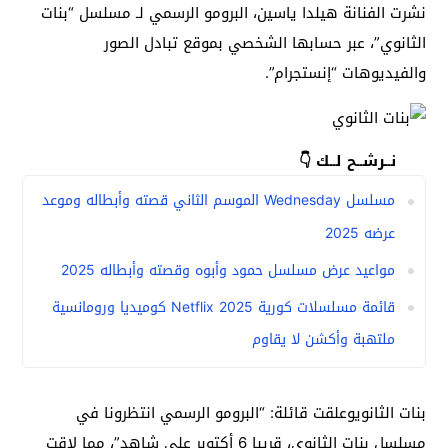
نشرت الفنانة هيلدا ياسين، البرومو الرسمي لـ مسلسل “بنات
الثانوي”، عبر حسابها الشخصي بموقع تبادل الصور
والفيديوهات “إنستجرام”.
نــرشــح لــك 👇
مسلسل Wednesday الموسم الثاني قصته وأبطاله وموعد
عرضه 2025
مواعيد عرض مسلسل حمود وأبوه وقصته وأبطاله 2025
قائمة مسلسلات كورية 2025 Netflix كوميديا ورومانسية
ملتهبة وأكشن لا يقاوم
بنات الثانويوعلقت قائلة: “البرومو الرسمي انتظرونا في
مسلسل بنات الثانوي، قريبا 6 أكتوبر على شاهد”، مما لاقت