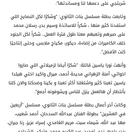
شربتجي على دعمها لنا ومساندتها”.
وتابعت بطلة مسلسل بنات الثانوي: “وشكرًا لكل النصايح اللي
استفدنا كثير منها ، شكراً للاساتذة وسيم بدر، رسلان محمد
على صبرهم وتعبهم معنا طول فترة العمل.. شكراً لكل الجنود
خلف الكاميرات من إضاءة، ديكور، مكياج ملابس، وحتى إنتاجيًا
كنت الأفضل”.
وأنهت نورا ياسين قائلة: “شكرًا أيضا لزميلاتي اللي صاروا
اخواتي، آمنة الزهراني مديحة أحمد، ميرال واكيد اختي هيلدا
ياسين تعبنا كثير واشتغلنا أكثر تعبنا و بكينا وضحكنا والان كلنا
بأنتظار أن هالعمل ينزل للناس ويشوفونه أجمع”.
وكانت آخر أعمال بطلة مسلسل بنات الثانوي، مسلسل “أربعين
في العشرين” بطولة الفنان عبدالله السدحان، أحمد شعيب،
مها عبد الله، شيماء سبت، مريم الغامدي، إسراء عزيز، رنا جبران،
بندر باجبع، ندى توحيد، عبد الكريم محمد، وتركي الشدادي،