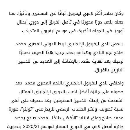
وكان صلاح أكثر لاعبي ليفربول ثباتًا في المستوى وتأثيرًا، مما
جعله يلعب دورًا محوريًا في تأهل الفريق إلى دوري أبطال
أوروبا في الجولة الأخيرة، في موسم ليفربول المتذبذب.
يسعى نادي ليفربول الإنجليزي لربط الدولي المصري محمد
صلاح نجم النادي وهدافه بعقد جديد هذا الصيف تحسبًا
لرحيله بعد نهاية عقده، بالإضافة إلى العديد من اللاعبين
البارزين بالفريق.
واحتفى نادي ليفربول الانجليزي بالنجم المصرى محمد بعد
حصوله على جائزة أفضل لاعب بالدوري الإنجليزي الممتاز،
المُقدمة من رابطة اللاعبين المحترفين، بعد حصوله على أعلى
نسبة تصويت، ونشر الحساب الرسمي للريدز على “تويتر”، صورة
محمد صلاح وعلق قائلا: “الأفضل دائمًا.. محمد صلاح يحصد
جائزة أفضل لاعب في الدوري الممتاز لموسم 2020/21 بتصويت