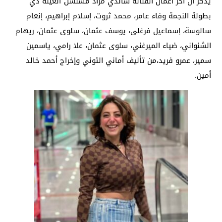
يذكر أن آخر أعمال الفنانة ساندي مراد مسلسل”العيلة دي”
بطولة النجمة وفاء عامر، محمد ثروت، إسلام إبراهيم، إنعام
سالوسة، إسماعيل فرغلى، يوسف عثمان، سلوى عثمان، ريهام
الشنواني، ضياء الميرغني، سلوى عثمان، علا رامي، ياسمين
سمير، عمرو فريد،من تأليف أماني التوني وإخراج أحمد خالد
أمين.