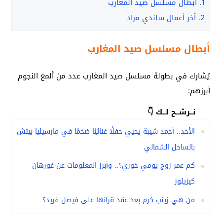
1.
أبطال مسلسل صيد المغارب
2.
آخر أعمال ساندي مراد
أبطال مسلسل صيد المغارب
يُشارك في بطولة مسلسل صيد المغارب عدد من ألمع النجوم
أبرزهم:
نــرشــح لــك 👇
الأحد.. أحمد شيبة يحيي حفلًا غنائيًا ضخمًا في مارسيليا بيتش
بالساحل الشمالي
كم عمر زوج يومي خوري؟.. وأبرز المعلومات عن غورهان
كيزيلوز
من هي زينب كرم بعد عقد قرانها على فيصل فريد؟