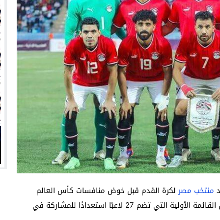
انتهت أزمة العالمي المالية؟
سميًا
فها للأنظار؟
امة نبيه
د
منتخب مصر
لكرة القدم قبل خوض منافسات كأس العالم
2026، وذلك بعد إعلان الجهاز الفني بقيادة حسام حسن القائمة الأولية التي تضم 27 لاعبًا استعدادًا للمشاركة في