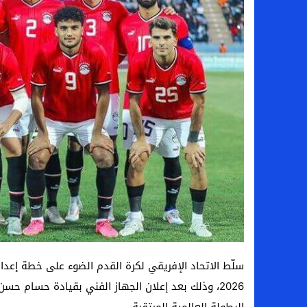
سامو كوستا في معسكر النصر السعودي.. هل 
إنهاء تعاقد سيف الدين الجزيري مع الزمالك ر
من هي لوز مينديز زوجة إبراهيم دياز بعد خط
الموصل العراقي يعلن ضم المهاجم يوسف أس
سلّط الاتحاد الإفريقي لكرة القدم الضوء على خطة إعدا