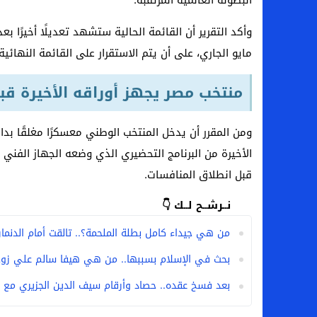
البطولة العالمية المرتقبة.
مايو الجاري، على أن يتم الاستقرار على القائمة النهائية التي ستضم 26 لاعبًا فقط وف
منتخب مصر يجهز أوراقه الأخيرة قب
ومن المقرر أن يدخل المنتخب الوطني معسكرًا مغلقًا بدا
الأخيرة من البرنامج التحضيري الذي وضعه الجهاز الفني 
قبل انطلاق المنافسات.
نــرشــح لــك 👇
من هي جيداء كامل بطلة الملحمة؟.. تالقت أمام الدنمارك 
بحث في الإسلام بسببها.. من هي هيفا سالم علي زوج
بعد فسخ عقده.. حصاد وأرقام سيف الدين الجزيري مع ا