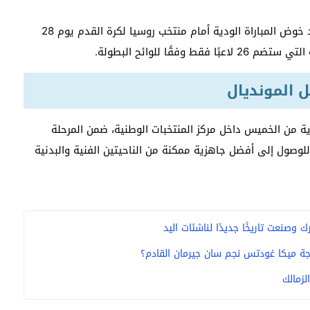
وأكد التقرير أن القائمة الحالية ستشهد تعديلًا أخيرًا بعد خوض المباراة الودية أمام منتخب روسيا لكرة القدم يوم 28
قًا للوائح البطولة.
ل المونديال
ية من الخميس داخل مركز المنتخبات الوطنية، ضمن المرحلة
للوصول إلى أفضل جاهزية ممكنة من الناحيتين الفنية والبدنية
وصنعت تاريخًا جديدًا لناشئات اليد
ة ميكا غودتس نجم سان جيرمان القادم؟
لزمالك