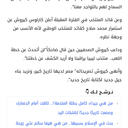
السماح لهم بالتواجد معنا”.
وعن قائد المنتخب في الفترة المقبلة أعلن كارلوس كيروش عن
استمرار محمد صلاح كقائد للمنتخب الوطني لأنه الأنسب من
وجهة نظره.
وداعب كيروش الصحفيين حين قال ضاحكاً”لن أتحدث عن خطة
اللعب.. منتخب ليبيا يراقبنا ولا أريد الكشف عن خطتنا”.
وأنهى كيروش تصريحاته” مصر لديها تاريخ كبير، ونريد بناء
جيل جديد لكتابة تاريخ جديد”.
نــرشــح لــك 👇
من هي جيداء كامل بطلة الملحمة؟.. تالقت أمام الدنمارك
وصنعت تاريخًا جديدًا لناشئات اليد
بحث في الإسلام بسببها.. من هي هيفا سالم علي زوجة