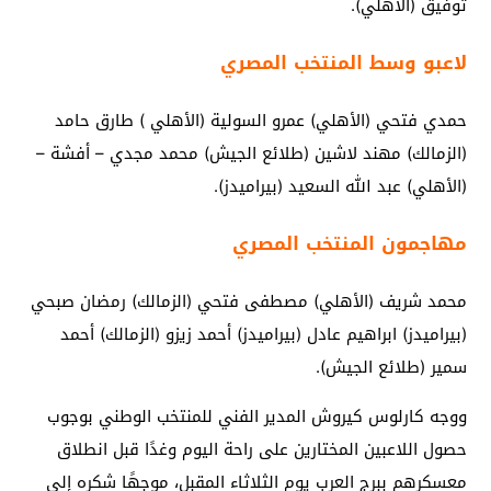
توفيق (الأهلي).
لاعبو وسط المنتخب المصري
حمدي فتحي (الأهلي) عمرو السولية (الأهلي ) طارق حامد
(الزمالك) مهند لاشين (طلائع الجيش) محمد مجدي – أفشة –
(الأهلي) عبد الله السعيد (بيراميدز).
مهاجمون المنتخب المصري
محمد شريف (الأهلي) مصطفى فتحي (الزمالك) رمضان صبحي
(بيراميدز) ابراهيم عادل (بيراميدز) أحمد زيزو (الزمالك) أحمد
سمير (طلائع الجيش).
ووجه كارلوس كيروش المدير الفني للمنتخب الوطني بوجوب
حصول اللاعبين المختارين على راحة اليوم وغدًا قبل انطلاق
معسكرهم ببرج العرب يوم الثلاثاء المقبل، موجهًا شكره إلى