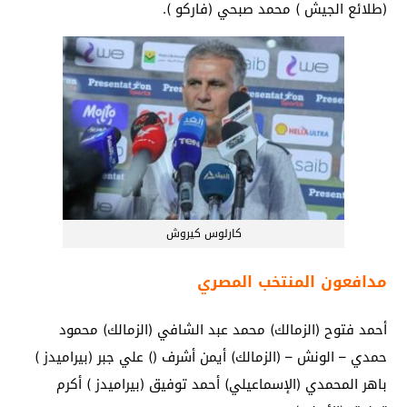
(طلائع الجيش ) محمد صبحي (فاركو ).
كارلوس كيروش
مدافعون المنتخب المصري
أحمد فتوح (الزمالك) محمد عبد الشافي (الزمالك) محمود
حمدي – الونش – (الزمالك) أيمن أشرف () علي جبر (بيراميدز )
باهر المحمدي (الإسماعيلي) أحمد توفيق (بيراميدز ) أكرم