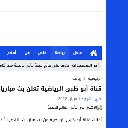
عاجل
رياضة
خاص
فن
أفلام
أخر المستجدات
تعرف على نتائج قرعة كأس عاصمة مصر كاملة 2026-7
من هي جيداء كامل بطلة الملحمة؟.. تالقت أمام
الرئيسية
رياضة
قناة أبو ظبي الرياضية تعلن بث مباريا
بحث في الإسلام بسببها.. من هي هيفا سال
علي الشيخ
1 فبراير 2022
لماذا تنجح بعض الحملات التسويقية بينما
بعد فسخ عقده.. حصاد وأرقام سيف الدين الج
أعلنت قناة أبو ظبي الرياضية عن بث مباريات النادي
الأه
السيرة الذاتية للدكتورة آيات حسن شمس الد