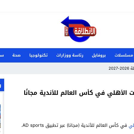
مسلسلات
بروفايل
رئاسة ووزارات
تكنولوجيا
صحة
سي
202
 الدنمارك وصنعت تاريخًا جديدًا لناشئات اليد
ر
ت الأهلي في كأس العالم للأندية مجانًا
م علي زوجة ميكا غودتس نجم سان جيرمان القادم؟
 تفشل أخرى في السوق السعودي؟
زيري مع الزمالك
لي
في كأس العالم للأندية (مجانا) عبر تطبيق AD sports.
ين عميد كلية “آداب كفر الشيخ”