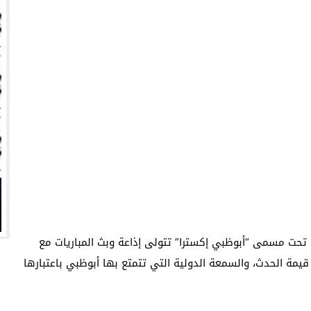
انتهت أزمة العالمي المالية؟
سميًا
فها للأنظار؟
امة نبيه
تحت مسمى “أبوظبي إكسترا” تتولى إذاعة وبث المباريات مع
يمة الحدث، والسمعة الدولية التي تتمتع بها أبوظبي باعتبارها