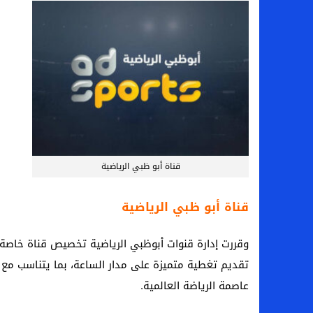
سامو كوستا في معسكر النصر السعودي.. هل 
إنهاء تعاقد سيف الدين الجزيري مع الزمالك ر
من هي لوز مينديز زوجة إبراهيم دياز بعد خط
الموصل العراقي يعلن ضم المهاجم يوسف أس
قناة أبو ظبي الرياضية
قناة أبو ظبي الرياضية
وقررت إدارة قنوات أبوظبي الرياضية تخصيص قناة خاصة 
تقديم تغطية متميزة على مدار الساعة، بما يتناسب مع ق
عاصمة الرياضة العالمية.