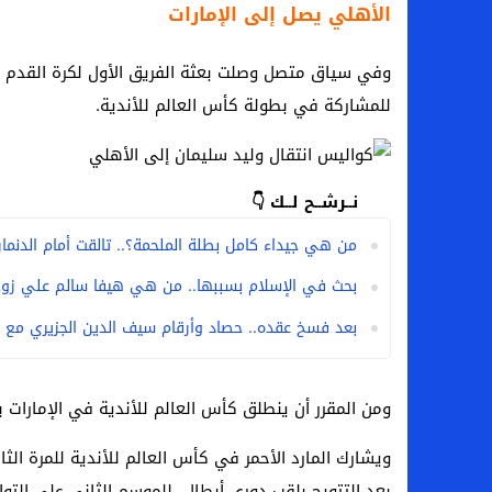
الأهلي يصل إلى الإمارات
وفي سياق متصل وصلت بعثة الفريق الأول لكرة القدم با
للمشاركة في بطولة كأس العالم للأندية.
نــرشــح لــك 👇
من هي جيداء كامل بطلة الملحمة؟.. تالقت أمام الدنمارك 
بحث في الإسلام بسببها.. من هي هيفا سالم علي زوج
بعد فسخ عقده.. حصاد وأرقام سيف الدين الجزيري مع ا
ومن المقرر أن ينطلق كأس العالم للأندية في الإمارات بعد غد الخ
ويشارك المارد الأحمر في كأس العالم للأندية للمرة الثا
بعد التتويج بلقب دوري أبطال للموسم الثاني على التوا