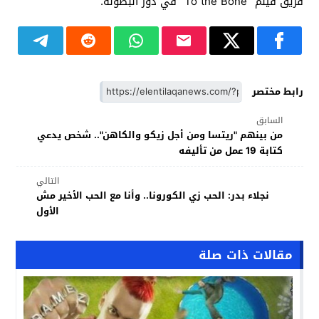
فريق فيلم “To the Bone” في دور البطولة.
رابط مختصر
السابق
من بينهم "ريتسا ومن أجل زيكو والكاهن".. شخص يدعي
كتابة 19 عمل من تأليفه
التالي
نجلاء بدر: الحب زي الكورونا.. وأنا مع الحب الأخير مش
الأول
مقالات ذات صلة