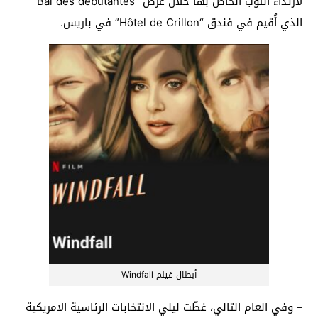
لارتداء الثوب الخاص بها خلال عرض “Bal des debutantes”
الذي أُقيم في فندق “Hôtel de Crillon” في باريس.
أبطال فيلم Windfall
– وفي العام التالي، غطّت ليلي الانتخابات الرئاسية الامريكية