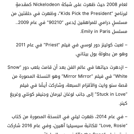
لعام 2008 حيث ظهرت على شبكة Nickelodeon كمقدمةٍ
لبرنامج “Kids Pick the President”، وظهرت في حلقتين من
مسلسلٍ درامي للمراهقين يُدعى “90210” في عام 2009..
مسلسل Emily in Paris.
– لعبت كولينز دور لوسي في فيلم “Priest” في عام 2011
وهو من بطولة بول بيتاني.
– ازدهرت حياتها في عالم الفن بعد أن قامت بلعب دور “Snow
White” في فيلم “Mirror Mirror” وهو النسخة المصورة من
قصة سنو وايت والأقزام السبعة، وشاركت أيضًا في فيلم
“Stuck in Love” إلى جانب لوغان ليرمان وجنيفر كونلي وغريغ
كينر.
– في عام 2014، ظهرت ليلي في النسخة المصورة من كتاب
“Love, Rosie” للكاتبة سيسيليا آهيرن، وفي عام 2016 شاركت