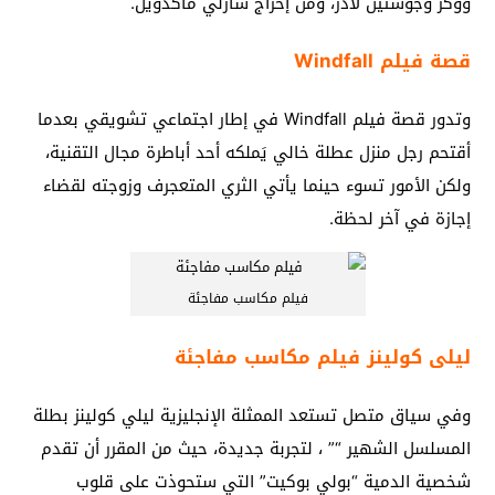
ووكر وجوستين لادر، ومن إخراج شارلي ماكدويل.
قصة فيلم Windfall
وتدور قصة فيلم Windfall في إطار اجتماعي تشويقي بعدما
أقتحم رجل منزل عطلة خالي يَملكه أحد أباطرة مجال التقنية،
ولكن الأمور تسوء حينما يأتي الثري المتعجرف وزوجته لقضاء
إجازة في آخر لحظة.
فيلم مكاسب مفاجئة
ليلى كولينز فيلم مكاسب مفاجئة
وفي سياق متصل تستعد الممثلة الإنجليزية ليلي كولينز بطلة
المسلسل الشهير “” ، لتجربة جديدة، حيث من المقرر أن تقدم
شخصية الدمية “بولي بوكيت” التي ستحوذت على قلوب