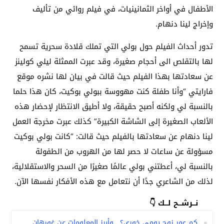
الأطفال في أواخر الثمانينيات، في فيلم روائي من تأليف
وإخراج لينا دنهام.
تدور أحداث الفيلم حول بولي التي تملك قلادة سحرية تسمح
لها بالتقلص الى أحجام صغيرة، وقد عبرت الممثلة ليلي كولينز
عن سعادتها بهذا الفيلم حيث قالت في بيان لها نشره موقع
فارايتي “وأنا طفلة كنت مهووسة ببولي بوكيت، كان هذا حلما
بالنسبة لي ولكنه أصبح حقيقة، ولا أطيق الانتظار لإحضار هذه
الألعاب الصغيرة إلى الشاشة الكبيرة” كذلك عبرت مخرجة العمل
لينا دنهام عن سعادتها بالفيلم حيث قالت: “كانت بولي بوكيت
مسؤولة عن ساعات لا حصر لها من الهروب من الطفولة
بالنسبة لي، أعطتني بولي عالمًا صغيرًا من السحر والاستقلالية،
لذلك من الشاعري جدًا أن نتعامل مع هذه الأفكار نفسها الآن.
نــرشــح لــك 👇
كم عمر زوج يومي خوري؟.. وأبرز المعلومات عن غورهان