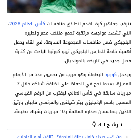
تترقب جماهير كرة القدم انطلاق منافسات
كأس العالم 2026
،
التي تشهد مواجهة مرتقبة تجمع منتخب مصر ونظيره
البلجيكي ضمن منافسات المجموعة السابعة، في لقاء يحمل
أهمية خاصة للحارس البلجيكي تيبو كورتوا الباحث عن كتابة
فصل جديد في تاريخه بالمونديال.
ويدخل
كورتوا
البطولة وهو قريب من تحقيق عدد من الأرقام
المميزة، بعدما نجح في الحفاظ على نظافة شباكه خلال 7
مباريات سابقة في كأس العالم، ليقترب من الرقم القياسي
المسجل باسم الإنجليزي بيتر شيلتون والفرنسي فابيان بارتيز،
اللذين يتقاسمان صدارة القائمة بـ10 مباريات بشباك نظيفة.
نــرشــح لــك 👇
من هي جيداء كامل بطلة الملحمة؟.. تالقت أمام الدنمارك