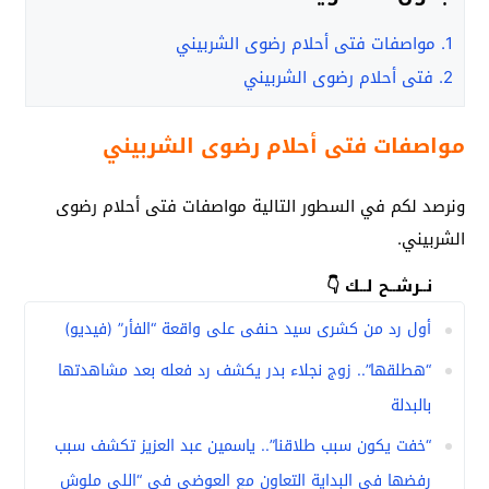
1.
مواصفات فتى أحلام رضوى الشربيني
2.
فتى أحلام رضوى الشربيني
مواصفات فتى أحلام رضوى الشربيني
ونرصد لكم في السطور التالية مواصفات فتى أحلام رضوى
الشربيني.
نــرشــح لــك 👇
أول رد من كشرى سيد حنفى على واقعة “الفأر” (فيديو)
“هطلقها”.. زوج نجلاء بدر يكشف رد فعله بعد مشاهدتها
بالبدلة
“خفت يكون سبب طلاقنا”.. ياسمين عبد العزيز تكشف سبب
رفضها في البداية التعاون مع العوضي في “اللي ملوش