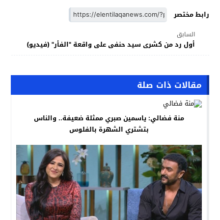
رابط مختصر
السابق
أول رد من كشرى سيد حنفى على واقعة "الفأر" (فيديو)
مقالات ذات صلة
منة فضالي: ياسمين صبري ممثلة ضعيفة.. والناس
بتشتري الشهرة بالفلوس