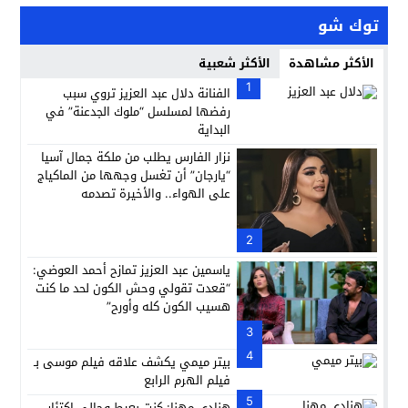
توك شو
الأكثر مشاهدة
الأكثر شعبية
1
الفنانة دلال عبد العزيز تروي سبب
رفضها لمسلسل “ملوك الجدعنة” في
البداية
نزار الفارس يطلب من ملكة جمال آسيا
“يارجان” أن تغسل وجهها من الماكياج
على الهواء.. والأخيرة تصدمه
2
ياسمين عبد العزيز تمازح أحمد العوضي:
“قعدت تقولي وحش الكون لحد ما كنت
هسيب الكون كله وأورح”
3
4
بيتر ميمي يكشف علاقه فيلم موسى بـ
فيلم الهرم الرابع
5
هنادي مهنا: كنت بعيط وجالي اكتئاب