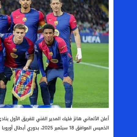
بعد فسخ عقده.. حصاد وأرقام سيف الدين الج
السيرة الذاتية للدكتورة آيات حسن شمس الد
سامو كوستا في معسكر النصر السعودي.. هل 
إنهاء تعاقد سيف الدين الجزيري مع الزمالك ر
أعلن الألماني هانز فليك المدير الفني للفريق الأول بناد
الخميس الموافق 18 سبتمبر 2025، بدوري أبطال أوروبا 2025-2026.