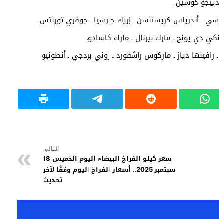
دييجو كوشين.
وبارسي ـ أندرياس كريستنسن ـ إريك جارسيا ـ جوفري تورنتس.
نكي دي يونج ـ مارك بيرنال ـ مارك كاسادو.
افينها دياز ـ ماركوس راشفورد ـ روني بردجي ـ أنطونيو
التالي
سعر كيلو الفراخ البيضاء اليوم الخميس 18
سبتمبر 2025.. أسعار الفراخ اليوم وفقًا لآخر
تحديث