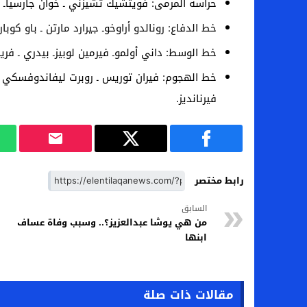
حراسة المرمى: فويتشيك تشيزني ـ خوان جارسياـ 
خط الدفاع: رونالدو أراوخوـ جيرارد مارتن ـ باو ك
خط الوسط: داني أولموـ فيرمين لوبيزـ بيدري ـ فري
خط الهجوم: فيران توريس ـ روبرت ليفاندوفسكي ـ ر
فيرنانديز.
رابط مختصر
السابق
من هي يوشا عبدالعزيز؟.. وسبب وفاة عساف
ابنها
مقالات ذات صلة