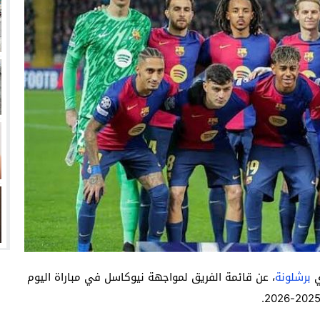
زيري مع الزمالك
ين عميد كلية “آداب كفر الشيخ”
انتهت أزمة العالمي المالية؟
سميًا
ي
برشلونة
، عن قائمة الفريق لمواجهة نيوكاسل في مباراة اليوم