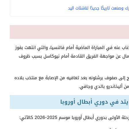
وصنعت تاريخًا جديدًا لناشئات اليد
اب عنه في المباراة الماضية أمام فالنسيا، والتي انتهت بفوز
ية نظيفة 0-6 ويستمر غياب يامال عن مواجهة الفريق القادمة أمام نيوكاسل بسبب ظروف
 إلى صفوف برشلونه بعد تعافيه من الإصابة مع منتخب بلاده
ن أليخاندرو بالدي وجافي.
تد في دوري أبطال أوروبا
لأولى بدوري أبطال أوروبا موسم 2025-2026 كالآتي: