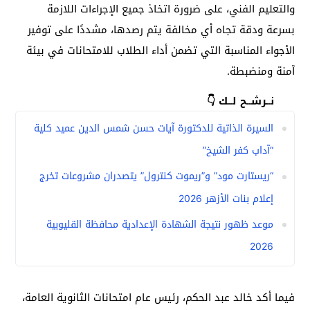
والتعليم الفني، على ضرورة اتخاذ جميع الإجراءات اللازمة
بسرعة ودقة تجاه أي مخالفة يتم رصدها، مشددًا على توفير
الأجواء المناسبة التي تضمن أداء الطلاب للامتحانات في بيئة
آمنة ومنضبطة.
نــرشــح لــك 👇
السيرة الذاتية للدكتورة آيات حسن شمس الدين عميد كلية
“آداب كفر الشيخ”
“ريستارت مود” و”ريموت كنترول” يتصدران مشروعات تخرج
إعلام بنات الأزهر 2026
موعد ظهور نتيجة الشهادة الإعدادية محافظة القليوبية
2026
فيما أكد خالد عبد الحكم، رئيس عام امتحانات الثانوية العامة،