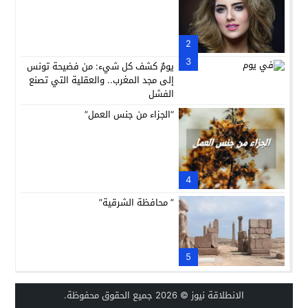
2
3
يومٌ كشف كل شيء: من فضيحة تونس
إلى مجد المغرب.. والعقلية التي تصنع
الفشل
“الجزاء من جنس العمل”
4
” محافظة الشرقية”
5
الانطلاقة نيوز
© 2026 جميع الحقوق محفوظة.