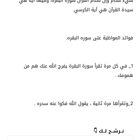
شيء سنام وإن سنام القرآن سورة البقرة، وفيها آية هي
سيدة القرآن هي آية الكرسي.
فوائد المواظبة على سوره البقره.
1_ في كل مرة تقرأ سورة البقرة يفرج الله عنك هم من
همومك .
2_وتقرأها مرة ثانية ، يقول الله فكوا عنه سحره .
نــرشــح لــك 👇