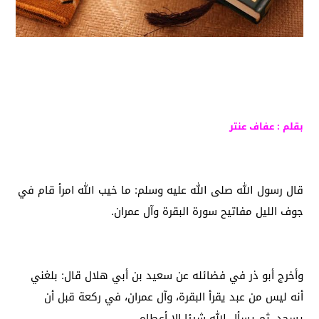
بقلم : عفاف عنتر
قال رسول الله صلى الله عليه وسلم: ما خيب الله امرأ قام في
جوف الليل مفاتيح سورة البقرة وآل عمران.‏
وأخرج أبو ذر في فضائله عن سعيد بن أبي هلال قال‏:‏ بلغني
أنه ليس من عبد يقرأ البقرة، وآل عمران، في ركعة قبل أن
يسجد، ثم يسأل الله شيئا إلا أعطاه‏.