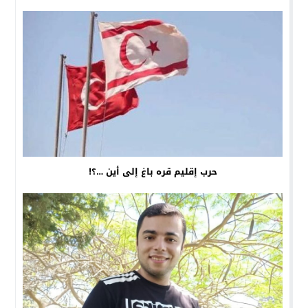
حرب إقليم قره باغ إلى أين …؟!