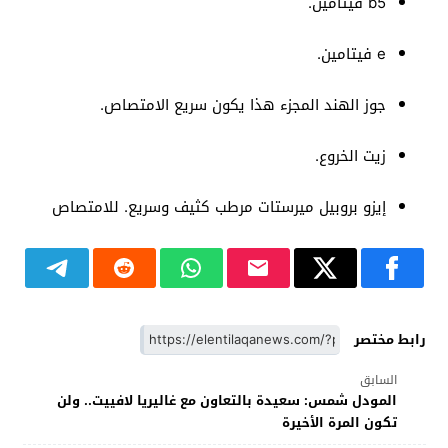
b5 فيتامين.
e فيتامين.
جوز الهند المجزء هذا يكون سريع الامتصاص.
زيت الخروع.
إيزو بروبيل ميرستات مرطب كثيف وسريع. للامتصاص
رابط مختصر
السابق
المودل شمس: سعيدة بالتعاون مع غاليريا لافييت.. ولن
تكون المرة الأخيرة