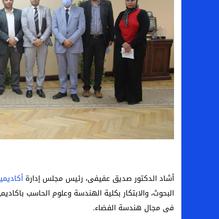
سامو كوستا في معسكر النصر السعودي.. هل 
إنهاء تعاقد سيف الدين الجزيري مع الزمالك ر
من هي لوز مينديز زوجة إبراهيم دياز بعد خط
الموصل العراقي يعلن ضم المهاجم يوسف أس
أشاد الدكتور صديق عفيفى، رئيس مجلس إدارة
أكاديمي
البحوث،
والابتكار بكلية الهندسة وعلوم الحاسب باكاديم
فى مجال هندسة الفضاء.