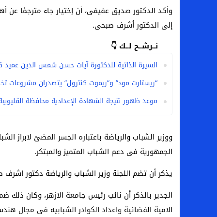
وأكد الدكتور صديق عفيفى، أن إختيار جاء مترجمًا عن أهم
إلى الدكتور أشرف صبحى.
نــرشــح لــك 👇
السيرة الذاتية للدكتورة آيات حسن شمس الدين عميد كل
“ريستارت مود” و”ريموت كنترول” يتصدران مشروعات تخرج إعل
موعد ظهور نتيجة الشهادة الإعدادية محافظة القليوبية 026
ووزير الشباب والرياضة باعتباره الجسر المضئ لابراز ا
الجمهورية فى دعم الشباب المتميز والمبتكر.
يذكر أن تضم اللجنة وزير الشباب والرياضة دكتور اشرف 
الجدير بالذكر أن نائب رئيس جامعة الازهر، وكان ذلك ض
الامية الفضائية واعداد الكوادر الشبابيه فى مجال هندس