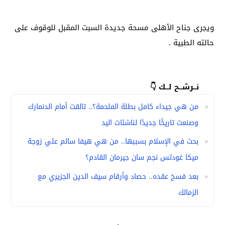
ويجرى جناح الأهلى مسحة جديدة السبت المقبل للوقوف على
حالته الطبية .
نــرشــح لــك 👇
من هي جيداء كامل بطلة الملحمة؟.. تالقت أمام الدنمارك
وصنعت تاريخًا جديدًا لناشئات اليد
بحث في الإسلام بسببها.. من هي هيفا سالم علي زوجة
ميكا غودتس نجم سان جيرمان القادم؟
بعد فسخ عقده.. حصاد وأرقام سيف الدين الجزيري مع
الزمالك