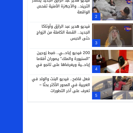
فيديو هدير عبد الرازق الجديد يتصدر
التريند.. والأجهزة الأمنية تفحص
الواقعة
2
فيديو هدير عبد الرازق وأوتاكا
الجديد.. القصة الكاملة من الزواج
حتى الحبس
3
200 فيديو إباحـ.ـي.. ضبط زوجين
“السنيورة والملك” يصوران أفلاما
إباحـ.ـية ويعرضاها على تانجو في
4
فيصل
فعل فاضح.. فيديو البنت والولد في
العربية في المحور الأكثر بحثًا –
تعرف على آخر التطورات
5