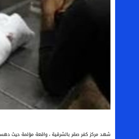
بعد فسخ عقده.. حصاد وأرقام سيف الدين الج
السيرة الذاتية للدكتورة آيات حسن شمس الد
سامو كوستا في معسكر النصر السعودي.. هل 
إنهاء تعاقد سيف الدين الجزيري مع الزمالك ر