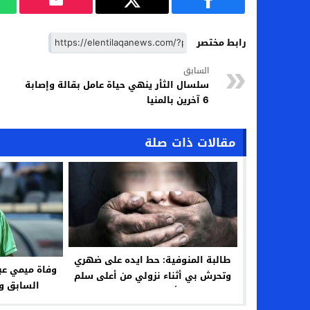
رابط مختصر
السابق
سلسال الثأر ينهي حياة عامل بقالة وإصابة
6 آخرين بالمنيا
مقالات ذات صلة
طالبة المنوفية: حط ايده على ضهري
وفاة ميمي عب
وتحرش بي أثناء نزولي من أعلى سلم
السابق و
أرض اللواء