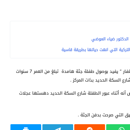
 الدكتور ضياء العوضي
التركية التي انهت حياتها بطريقة قاسية
حيث ورد بلاغ لمدير أمن الشرقية اللواء ” إبراهيم عبد الغفار ” يفيد بوصول طفلة جثة هامدة تبلغ من العمر 7 سنوات
رع السكة الحديد بذات المركز .
ص أنه أثناء عبور الطفلة شارع السكة الحديد دهستها عجلات
قيق التي صرحت بدفن الجثة .