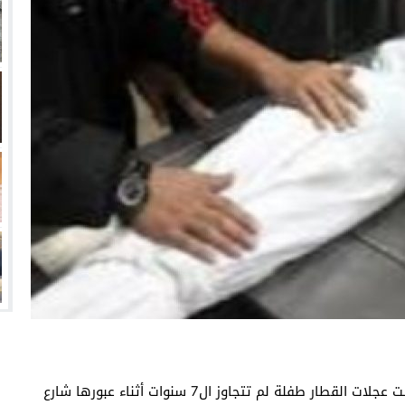
زيري مع الزمالك
ين عميد كلية “آداب كفر الشيخ”
انتهت أزمة العالمي المالية؟
سميًا
شهد مركز كفر صقر بالشرقية ، واقعة مؤلمة حيث دهست عجلات القطار طفلة لم تتجاوز ال7 سنوات أثناء عبورها شارع