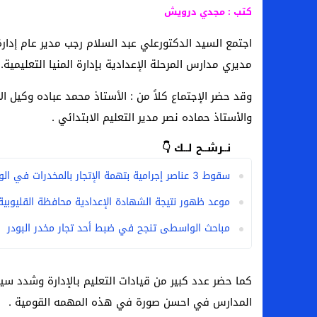
بعد فسخ عقده.. حصاد وأرقام سيف الدين الج
كتب : مجدي درويش
السيرة الذاتية للدكتورة آيات حسن شمس الد
مديري مدارس المرحلة الإعدادية بإدارة المنيا التعليمية.
سامو كوستا في معسكر النصر السعودي.. هل 
إنهاء تعاقد سيف الدين الجزيري مع الزمالك ر
وقد حضر الإجتماع كلاً من : الأستاذ محمد عباده وكيل الا
والأستاذ حماده نصر مدير التعليم الابتدائي .
نــرشــح لــك 👇
سقوط 3 عناصر إجرامية بتهمة الإتجار بالمخدرات في الواسطى
موعد ظهور نتيجة الشهادة الإعدادية محافظة القليوبية 026
مباحث الواسطى تنجح في ضبط أحد تجار مخدر البودر
كما حضر عدد كبير من قيادات التعليم بالإدارة وشدد سي
المدارس في احسن صورة في هذه المهمه القومية .