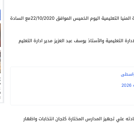
زيري مع الزمالك
ين عميد كلية “آداب كفر الشيخ”
اجتمع السيد الدكتورعلي عبد السلام رجب مدير عام إدارة المنيا التعليمية اليوم الخميس الموافق 22/10/2020مع السادة
انتهت أزمة العالمي المالية؟
سميًا
دارة التعليمية والأستاذ يوسف عبد العزيز مدير ادارة التعليم
2
ادته علي تجهيز المدارس المختارة كلجان انتخابات واظهار