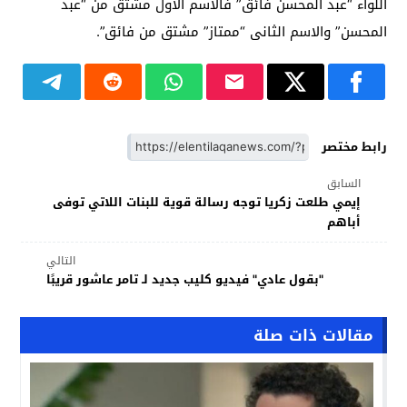
اللواء “عبد المحسن فائق” فالاسم الاول مشتق من “عبد
المحسن” والاسم الثانى “ممتاز” مشتق من فائق”.
رابط مختصر
السابق
إيمي طلعت زكريا توجه رسالة قوية للبنات اللاتي توفى
أباهم
التالي
"بقول عادي" فيديو كليب جديد لـ تامر عاشور قريبًا
مقالات ذات صلة