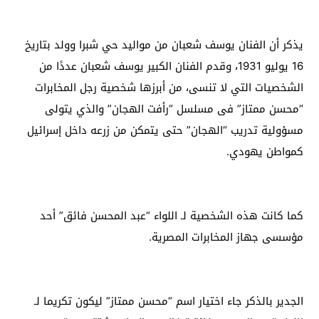
يذكر أن الفنان يوسف شعبان من مواليد حي شبرا وولد بتاريخ
16 يوليو 1931، وقدم الفنان الكبير يوسف شعبان عددًا من
الشخصيات التي لا تنسى، من أبرزها شخصية رجل المخابرات
“محسن ممتاز” فى مسلسل “رأفت الهجان” والذي يتولى
مسؤولية تدريب “الهجان” حتى يتمكن من زرعه داخل إسرائيل
كمواطن يهودي.
كما كانت هذه الشخصية لـ اللواء “عبد المحسن فائق” أحد
مؤسسى جهاز المخابرات المصرية.
الجدير بالذكر جاء اختيار اسم “محسن ممتاز” ليكون تكريما لـ