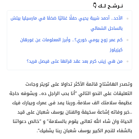
نــرشــح لــك 👇
الأحد.. أحمد شيبة يحيي حفلًا غنائيًا ضخمًا في مارسيليا بيتش
بالساحل الشمالي
كم عمر زوج يومي خوري؟.. وأبرز المعلومات عن غورهان
كيزيلوز
من هي زينب كرم بعد عقد قرانها على فيصل فريد؟
وتصدر الهاشتاج قائمة الأكثر تداولا على تويتر وجاءت
التعليقات على النحو التالي “‏أنا بحب الراجل ده.. وبشوفه حاجة
عظيمة سلامتك الف سلامة..وربنا يمد فى عمرك ويبارك فيك
..خبر وفاته إشاعة سخيفة والفنان يوسف شعبان على قيد
الحياة وان شاء الله تعالى يقوم بالسلامة” و “خالص دعواتنا
بالشفاء للنجم الكبير يوسف شعبان ربنا يشفيك”.