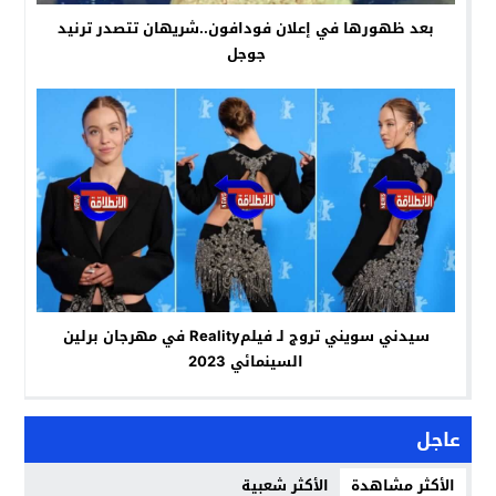
بعد ظهورها في إعلان فودافون..شريهان تتصدر ترنيد
جوجل
سيدني سويني تروج لـ فيلمReality في مهرجان برلين
السينمائي 2023
عاجل
الأكثر مشاهدة
الأكثر شعبية