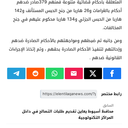
المتعلقة بأحكام قضائية متنوعة فمنهم 379صادر ضدهم
أحكام بالغرامات و26 هاربا من جنح الحبس المستأنف و142
هاربا من الحبس الجزئي و134 هاربا محكوم عليهم في جنح
المخالفات.
ومن جانبه تم ضبطهم ومواجهتهم بالأحكام الصادرة ضدهم
وإحالتهم لتنفيذ الأحكام الصادرة بحقهم ، وتم إتخاذ الإجراءات
القانونية ضدهم .
رابط مختصر
السابق
محافظ أسيوط يعاين تقديم طلبات التصالح في داخل
المراكز التكنولوجية