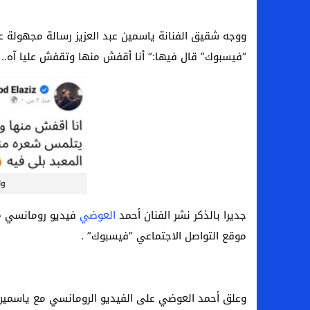
بعد فسخ عقده.. حصاد وأرقام سيف الدين الج
ووجه شقيق الفنانة ياسمين عبد العزيز رسالة مجهولة
السيرة الذاتية للدكتورة آيات حسن شمس الد
“فيسبوك” قال فيها:” أنا أقفش منها وتقفش عليا آه.. 
سامو كوستا في معسكر النصر السعودي.. هل 
إنهاء تعاقد سيف الدين الجزيري مع الزمالك ر
وا
جديرا بالذكر نشر الفنان أحمد
العوضي
فيديو رومانسي مع
موقع التواصل الاجتماعي “فيسبوك” .
وعلق أحمد العوضي على الفيديو الرومانسي مع ياسمين عبد الع