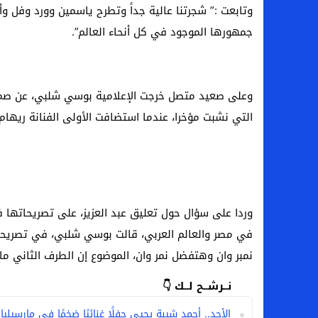
وتابعت :” شجرتنا عالية جداً وتطرح ياسمين وورد وفل وأ
جمهورها الموجود في كل أنحاء العالم”.
وعلى صعيد متصل خرجت الإعلامية بوسي شلبي، عن صمتها،
التي نشبت مؤخرا، عندما استضافت الأولى الفنانة ريها
وردا على سؤال حول تعليق عبد العزيز، على تصريحاتها 
في مصر والعالم العربي، قالت بوسي شلبي، في تصريحات ل
نمبر وان وهتفضل نمر وان، الموضوع إن الطرف الثاني ما 
نــرشــح لــك 👇
الأحد.. أحمد شيبة يحيي حفلًا غنائيًا ضخمًا في مارسيل