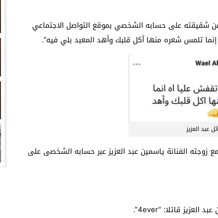
زيري مع الزمالك
 عن شقيقته على حسابه الشخصي بموقع التواصل الاجتماعي
ين عميد كلية “آداب كفر الشيخ”
إنما تلمس شعره منها آكل قلبك وأهد المعبد بلي فيه”.
انتهت أزمة العالمي المالية؟
سميًا
ئل عبد العزيز
 زوجته الفنانة ياسمين عبد العزيز عبر حسابه الشخصى على
زيز قائلا: “4ever”.