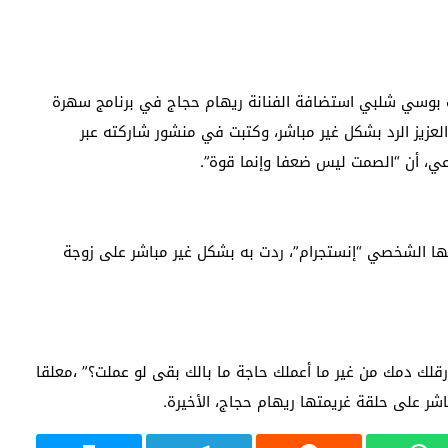
نت بوسي شلبي استضافة الفنانة ريهام حجاج في برنامج سهرة
لعزيز الرد بشكل غير مباشر، وكتبت في منشور شاركته عبر
عي، أن “الصمت ليس ضعفا وإنما قوة”.
ابها الشخصي “إنستجرام”، ردت به بشكل غير مباشر على زوجة
ارقلك دمك من غير ما أعملك حاجة ما بالك بقى لو عملت؟” ،معلقا
ر على حلقة غريمتها ريهام حجاج، الأخيرة.