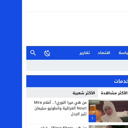
اسة
اقتصاد
تقارير
دمات
الأكثر مشاهدة
الأكثر شعبية
من هي ميرا النوري؟.. أفلام Mira
Nouri العراقية وانطونيو سليمان
تثير الجدل
1
من هي Naya Khery؟.. فيلم