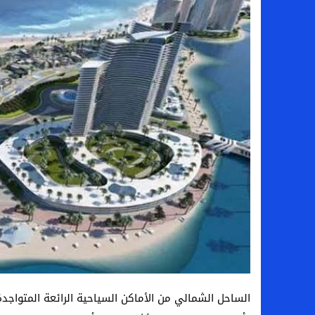
سامو كوستا في معسكر النصر السعودي.. هل 
إنهاء تعاقد سيف الدين الجزيري مع الزمالك ر
من هي لوز مينديز زوجة إبراهيم دياز بعد خط
الموصل العراقي يعلن ضم المهاجم يوسف أس
الساحل الشمالي من الأماكن السياحية الرائعة المتواج