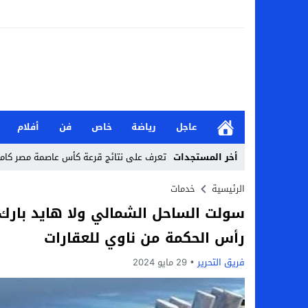
عاجل
رياضة
خاص
فن
أفلام
أخر المستجدات
تعرف على نتائج قرعة كأس عاصمة مصر كاملة 2026-7
من هي جيداء كامل بطلة الملحمة؟.. تالقت أمام
الرئيسية
خدمات
سولت الساحل الشمالي ولا هايد بارك
بحث في الإسلام بسببها.. من هي هيفا سال
رأس الحكمة من ناوي للعقارات
لماذا تنجح بعض الحملات التسويقية بينما
فريق التحرير
29 مايو 2024
بعد فسخ عقده.. حصاد وأرقام سيف الدين الج
السيرة الذاتية للدكتورة آيات حسن شمس الد