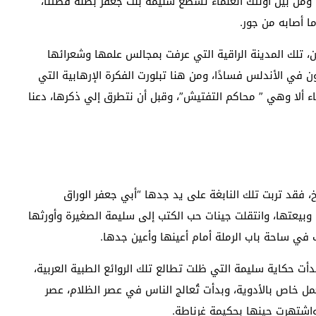
 ومن بين أولئك العلماء تسطع سليمة بنت جعفر بطلة قصتنا،
 أصابه من جور.
، تلك المدينة الراقية التي عرفت بمجالس علمها وشعرائها
في الأندلس فسادًا، ومن هنا تبلورت الفكرة الإرهابية التي
 ألا وهي ” محاكم التفتيش”، وقبل أن نتطرق إلي ذكرها، دعنا
 فقد تربت تلك النابغة على يد جدها “أبي جعفر الوراق
بيعتها، وانتقلت جينات حب الكتب إلى سليمة الصغيرة وأورثها
في ساحة باب الرملة أمام أعينها وأعين جدها.
ت حكاية سليمة التي ظلت تطالع تلك الروائع الطبية العربية،
 خاص بالأدوية، وبدأت تُعالج الناس في عصر الظلام، عصر
واشتهرت حينها بحكيمة غرناطة.