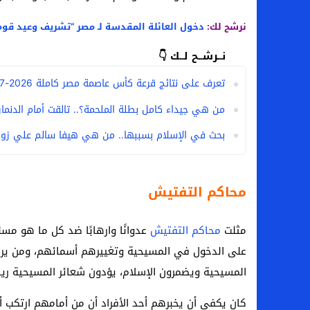
نرشح لك:
دخول العائلة المقدسة لـ مصر “تشريف وعيد قوم
نــرشــح لــك 👇
تعرف على نتائج قرعة كأس عاصمة مصر كاملة 2026-2027
من هي جيداء كامل بطلة الملحمة؟.. تالقت أمام الدنمارك 
بحث في الإسلام بسببها.. من هي هيفا سالم علي زوج
محاكم التفتيش
مثلت
محاكم التفتيش
عدوانًا وارهابًا ضد كل ما هو مس
على الدخول في المسيحية وتغييرهم أسمائهم، ومن يرفض
المسيحية ويضمرون الإسلام، يؤدون شعائر المسيحية ر
كان يكفي أن يخبرهم أحد الأفراد أن من أمامهم ارتكب 