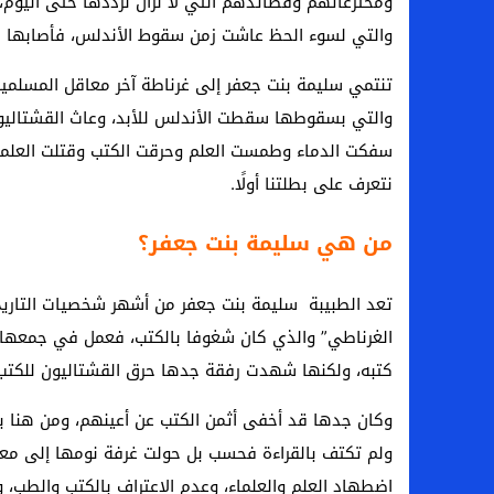
ومخترعاتهم وقصائدهم التي لا نزال نرددها حتى اليوم،
والتي لسوء الحظ عاشت زمن سقوط الأندلس، فأصابها ما
تنتمي سليمة بنت جعفر إلى غرناطة آخر معاقل المسلمين
والتي بسقوطها سقطت الأندلس للأبد، وعاث القشتاليون 
سفكت الدماء وطمست العلم وحرقت الكتب وقتلت العلماء
نتعرف على بطلتنا أولًا.
من هي سليمة بنت جعفر؟
تعد الطبيبة سليمة بنت جعفر من أشهر شخصيات التاريخ،
الغرناطي” والذي كان شغوفا بالكتب، فعمل في جمعها و
كتبه، ولكنها شهدت رفقة جدها حرق القشتاليون للكتب 
وكان جدها قد أخفى أثمن الكتب عن أعينهم، ومن هنا بدأ
ولم تكتف بالقراءة فحسب بل حولت غرفة نومها إلى معمل
اضطهاد العلم والعلماء، وعدم الاعتراف بالكتب والطب، 