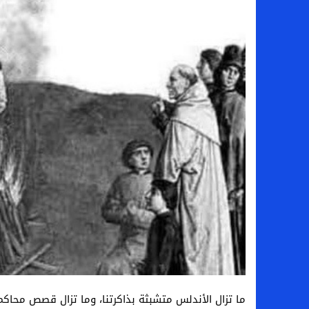
سامو كوستا في معسكر النصر السعودي.. هل 
إنهاء تعاقد سيف الدين الجزيري مع الزمالك ر
من هي لوز مينديز زوجة إبراهيم دياز بعد خط
الموصل العراقي يعلن ضم المهاجم يوسف أس
ما تزال الأندلس متشبثة بذاكرتنا، وما تزال قصص محاكم