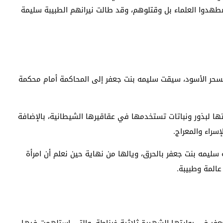
اضطهدوا العلماء بل وقتلوهم، وقد طالت نيرانهم الطبيبة سليمة
سحر الأسود، سيقت سليمه بنت جعفر إلى المحاكمة أمام محكمة
تها لبذور ونباتات تستخدمها في عقاقيرها الشيطانية، بالإضافة
سراء والمعراج.
سليمه بنت جعفر بالحرق، ويالها من نهاية حين نعلم أن امرأة
عالمة وطبيبة.
عفر في روايتها الشهيرة ثلاثية غرناطة، والتي استلهمت فيها