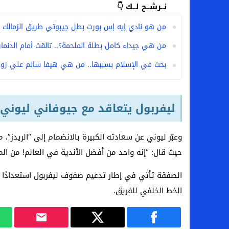
نــرشــح لــك 👇
من هو نادي إيه إس بورت بطل جيبوتي طريق الزمالك ا
من هي جيداء كامل بطلة الملحمة؟.. تالقت أمام الدنمارك 
بحث في الإسلام بسببها.. من هي هيفا سالم علي زوج
ليفربول يتعاقد مع جيوفاني ليوني
وعبّر ليوني عن سعادته الكبيرة بالانضمام إلى “الريدز”، م
حيث قال: “إنه واحد من أفضل الأندية في العالم! من الم
الصفقة تأتي في إطار تدعيم صفوف ليفربول استعدادًا
الخط الخلفي للفريق.