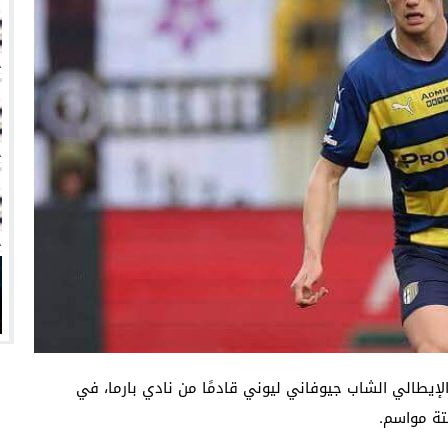
زيري مع الزمالك
ين عميد كلية “آداب كفر الشيخ”
انتهت أزمة العالمي المالية؟
سميًا
الإيطالي الشاب جيوفاني ليوني قادمًا من نادي بارما، في