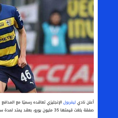
بعد فسخ عقده.. حصاد وأرقام سيف الدين الج
السيرة الذاتية للدكتورة آيات حسن شمس الد
سامو كوستا في معسكر النصر السعودي.. هل 
إنهاء تعاقد سيف الدين الجزيري مع الزمالك ر
أعلن نادي
ليفربول
الإنجليزي تعاقده رسميًا مع المدافع 
صفقة بلغت قيمتها 35 مليون يورو، بعقد يمتد لمدة ستة مواسم.