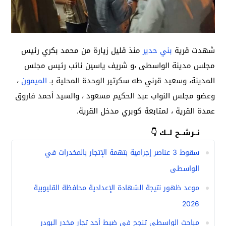
شهدت قرية
بني حدير
منذ قليل زيارة من محمد بكري رئيس
مجلس مدينة الواسطى ،و شريف ياسين نائب رئيس مجلس
المدينة، وسعيد قرني طه سكرتير الوحدة المحلية بـ
الميمون
،
وعضو مجلس النواب عبد الحكيم مسعود ، والسيد أحمد فاروق
عمدة القرية ، لمتابعة كوبري مدخل القرية.
نــرشــح لــك 👇
سقوط 3 عناصر إجرامية بتهمة الإتجار بالمخدرات في
الواسطى
موعد ظهور نتيجة الشهادة الإعدادية محافظة القليوبية
2026
مباحث الواسطى تنجح في ضبط أحد تجار مخدر البودر