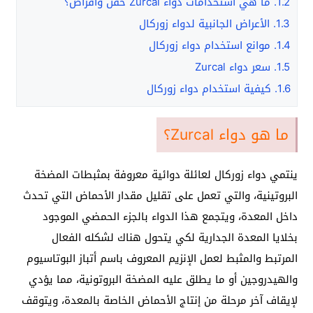
1.2.
ما هي استخدامات دواء Zurcal حقن وأقراص؟
1.3.
الأعراض الجانبية لدواء زوركال
1.4.
موانع استخدام دواء زوركال
1.5.
سعر دواء Zurcal
1.6.
كيفية استخدام دواء زوركال
ما هو دواء Zurcal؟
ينتمي دواء زوركال لعائلة دوائية معروفة بمثبطات المضخة
البروتينية، والتي تعمل على تقليل مقدار الأحماض التي تحدث
داخل المعدة، ويتجمع هذا الدواء بالجزء الحمضي الموجود
بخلايا المعدة الجدارية لكي يتحول هناك لشكله الفعال
المرتبط والمثبط لعمل الإنزيم المعروف باسم أتباز البوتاسيوم
والهيدروجين أو ما يطلق عليه المضخة البروتونية، مما يؤدي
لإيقاف آخر مرحلة من إنتاج الأحماض الخاصة بالمعدة، ويتوقف