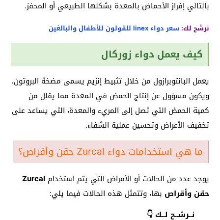
بالتالي إفراز الأحماض بالمعدة بشكلها الطبيعي أو المحفز.
نرشح لك:
سعر دواء linex للقولون للأطفال والبالغين
كيف يعمل دواء زوركال
يعمل البانتوبرازول من خلال تثبيط إنزيم يسمى مضخة البروتون،
ويكون مسؤول عن إنتاج الحمض في المعدة مما يقلل من
كمية الحمض التي تصل إلى المريء والمعدة، التي يساعد على
تخفيف الأعراض وتحسين عملية الشفاء.
ما هي استخدامات دواء Zurcal حقن وأقراص؟
يوجد عدد من الحالات أو الأمراض التي يتم استخدام
Zurcal
حقن وأقراص
بها، وتتمثل هذه الحالات فيما يلي:
نــرشــح لــك 👇