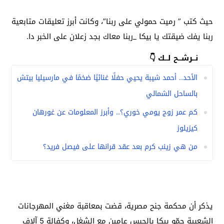
حيث كتب ” رميت حمولي على ربنا”، وكانت أبرز تعليقات متابعية
ربنا يفك ضيقتك يا بيكا _ربنا معاك بجد زعلان على الخبر دا.
نــرشــح لــك 👇
الأحد.. أحمد شيبة يحيي حفلًا غنائيًا ضخمًا في مارسيليا بيتش
بالساحل الشمالي
كم عمر زوج يومي خوري؟.. وأبرز المعلومات عن غورهان
كيزيلوز
من هي زينب كرم بعد عقد قرانها على فيصل فريد؟
يذكر أن محكمة جنح مصرية، قضت بمعاقبة مغني المهرجانات
الشعبية حمّو بيكا بالحبس عامين مع الشغل، وكفالة 5 آلاف