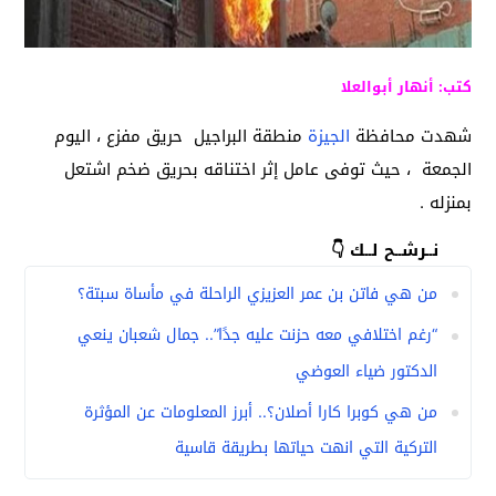
كتب: أنهار أبوالعلا
شهدت محافظة
الجيزة
منطقة البراجيل حريق مفزع ، اليوم
الجمعة ، حيث توفى عامل إثر اختناقه بحريق ضخم اشتعل
بمنزله .
نــرشــح لــك 👇
من هي فاتن بن عمر العزيزي الراحلة في مأساة سبتة؟
“رغم اختلافي معه حزنت عليه جدًا”.. جمال شعبان ينعي
الدكتور ضياء العوضي
من هي كوبرا كارا أصلان؟.. أبرز المعلومات عن المؤثرة
التركية التي انهت حياتها بطريقة قاسية