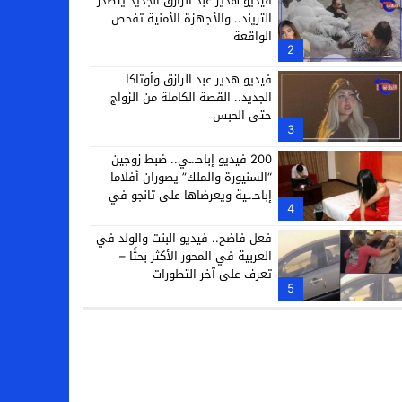
فيديو هدير عبد الرازق الجديد يتصدر
التريند.. والأجهزة الأمنية تفحص
الواقعة
2
فيديو هدير عبد الرازق وأوتاكا
الجديد.. القصة الكاملة من الزواج
حتى الحبس
3
200 فيديو إباحـ.ـي.. ضبط زوجين
“السنيورة والملك” يصوران أفلاما
إباحـ.ـية ويعرضاها على تانجو في
4
فيصل
فعل فاضح.. فيديو البنت والولد في
العربية في المحور الأكثر بحثًا –
تعرف على آخر التطورات
5