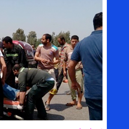
سامو كوستا في معسكر النصر السعودي.. هل 
إنهاء تعاقد سيف الدين الجزيري مع الزمالك ر
من هي لوز مينديز زوجة إبراهيم دياز بعد خط
الموصل العراقي يعلن ضم المهاجم يوسف أس