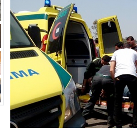
انتهت أزمة العالمي المالية؟
سميًا
فها للأنظار؟
امة نبيه