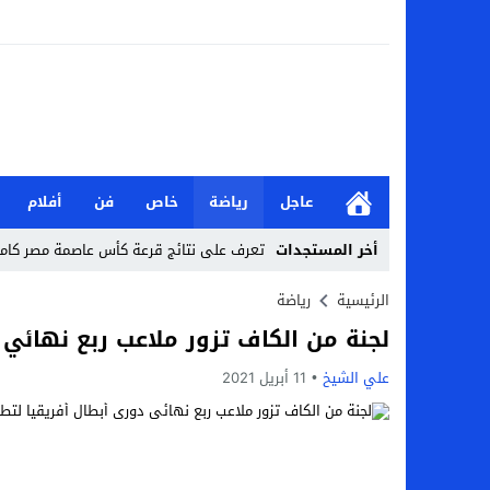
عاجل
رياضة
خاص
فن
أفلام
أخر المستجدات
تعرف على نتائج قرعة كأس عاصمة مصر كاملة 2026-7
من هي جيداء كامل بطلة الملحمة؟.. تالقت أمام
الرئيسية
رياضة
لجنة من الكاف تزور ملاعب ربع نهائي 
بحث في الإسلام بسببها.. من هي هيفا سال
علي الشيخ
11 أبريل 2021
لماذا تنجح بعض الحملات التسويقية بينما
بعد فسخ عقده.. حصاد وأرقام سيف الدين الج
السيرة الذاتية للدكتورة آيات حسن شمس الد