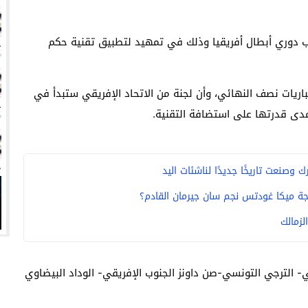
انتهت أزمة العالمي المالية؟
سميًا
اعب دوري أبطال أفريقيا وذلك في تمهيد لتطبيق تقنية حكم
فها للأنظار؟
امة نبيه
ريات نصف النهائي، وأن لجنة من الاتحاد الإفريقي ستبدأ في
ن مدى قدرتها على استضافة التقنية.
وصنعت تاريخًا جديدًا لناشئات اليد
ة ميكا غودتس نجم سان جيرمان القادم؟
لزمالك
ي- الترجي التونسي-صن داونز الجنوب الإفريقي- الوداد البيضاوي