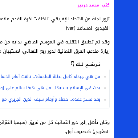
سامو كوستا في معسكر النصر السعودي.. هل 
كتب: محمد دردير
إنهاء تعاقد سيف الدين الجزيري مع الزمالك ر
تزور لجنة من الاتحاد الإفريقي “الكاف” لكرة القدم مل
الفيديو المساعد (var).
من هي لوز مينديز زوجة إبراهيم دياز بعد خط
الموصل العراقي يعلن ضم المهاجم يوسف أس
وقد تم تطبيق التقنية في الموسم الماضي بداية من مبا
زيارة ملاعب الفرق الثمانية لدور ربع النهائي، لاستبيا
نــرشــح لــك 👇
من هي جيداء كامل بطلة الملحمة؟.. تالقت أمام الدنمارك 
بحث في الإسلام بسببها.. من هي هيفا سالم علي زوج
بعد فسخ عقده.. حصاد وأرقام سيف الدين الجزيري مع ا
وكان تأهل إلى دور الثمانية كل من فريق (سيمبا التنزان
المغربي) كتصنيف أول.