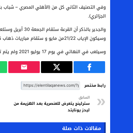
وفي التصنيف الثاني كل من (الأهلي المصري – شباب بلوز
الجزائري).
وسيكون الإياب 21/22من مايو و ستقام مباريات ذهاب نصف النهائي يومي 18، 19 يونيو و مباريات الإياب 25,26 يونيو.
وسيلعب في النهائي في يوم 17 يوليو 2021 ولم يتم تحديد مكان المباراة بعد.
رابط مختصر
السابق
سترلينج يتعرض للعنصرية بعد الهزيمة من
ليدز يونايتد
مقالات ذات صلة