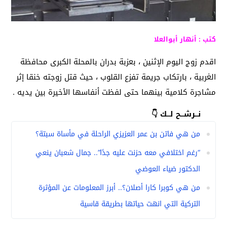
كتب : أنهار أبوالعلا
اقدم زوج اليوم الإثنين ، بعزبة بدران بالمحلة الكبرى محافظة
الغربية ، بارتكاب جريمة تفزع القلوب ، حيث قتل زوجته خنقا إثر
مشاجرة كلامية بينهما حتى لفظت أنفاسها الأخيرة بين يديه .
نــرشــح لــك 👇
من هي فاتن بن عمر العزيزي الراحلة في مأساة سبتة؟
“رغم اختلافي معه حزنت عليه جدًا”.. جمال شعبان ينعي
الدكتور ضياء العوضي
من هي كوبرا كارا أصلان؟.. أبرز المعلومات عن المؤثرة
التركية التي انهت حياتها بطريقة قاسية