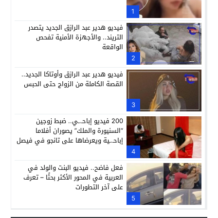
1
فيديو هدير عبد الرازق الجديد يتصدر
التريند.. والأجهزة الأمنية تفحص
الواقعة
2
فيديو هدير عبد الرازق وأوتاكا الجديد..
القصة الكاملة من الزواج حتى الحبس
3
200 فيديو إباحـ.ـي.. ضبط زوجين
“السنيورة والملك” يصوران أفلاما
إباحـ.ـية ويعرضاها على تانجو في فيصل
4
فعل فاضح.. فيديو البنت والولد في
العربية في المحور الأكثر بحثًا – تعرف
على آخر التطورات
5