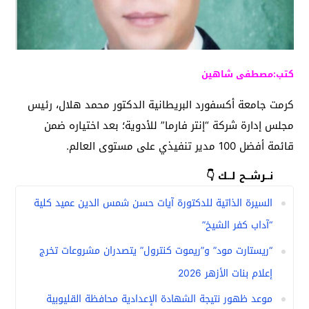
كتب:مصطفى شاهين
كرمت جامعة أكسفورد البريطانية الدكتور محمد هلال، رئيس
مجلس إدارة شركة “إنتر فارما” للأدوية؛ بعد اختياره ضمن
قائمة أفضل 100 مدير تنفيذي على مستوى العالم.
نــرشــح لــك 👇
السيرة الذاتية للدكتورة آيات حسن شمس الدين عميد كلية
“آداب كفر الشيخ”
“ريستارت مود” و”ريموت كنترول” يتصدران مشروعات تخرج
إعلام بنات الأزهر 2026
موعد ظهور نتيجة الشهادة الإعدادية محافظة القليوبية