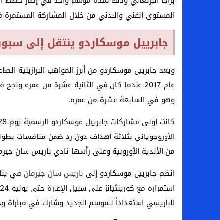
براجا البرتغالي وذلك لمدة موسم واحد في إطار خطط الن
بعد فسخ عقده.. حصاد وأرقام سيف الدين الج
المستوى الفني والبدني من خلال المشاركة المستمرة في 
السيرة الذاتية للدكتورة آيات حسن شمس الد
جابرييل موسكاردو ينتقل إلى سبورت
سامو كوستا في معسكر النصر السعودي.. هل 
إنهاء تعاقد سيف الدين الجزيري مع الزمالك ر
ويعد جابرييل موسكاردو من أبرز المواهب البرازيلية الصاع
وهو في السابعة عشرة من عمره.
الأوروجوياني بثلاثة أهداف دون رد ضمن منافسات بطولة
من الأندية الأوروبية وعلى رأسها نادي باريس سان جيرم
انضم جابرييل موسكاردو إلى
باريس سان جيرمان
الباريسي استعداداً للموسم الجديد وشارك في مباراة و