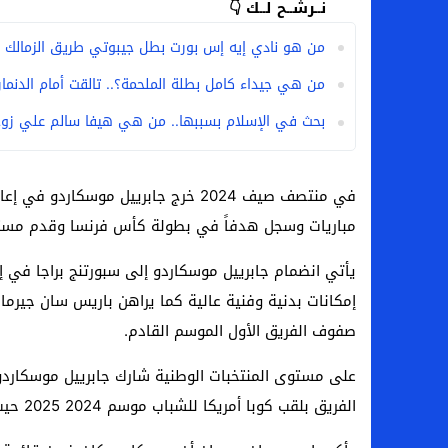
نــرشــح لــك 👇
من هو نادي إيه إس بورت بطل جيبوتي طريق الزمالك ا
من هي جيداء كامل بطلة الملحمة؟.. تالقت أمام الدنمارك 
بحث في الإسلام بسببها.. من هي هيفا سالم علي زوج
مباريات وسجل هدفاً في بطولة كأس فرنسا وقدم مستوى
يأتي انضمام جابرييل موسكاردو إلى سبورتنج براجا في
إمكانات بدنية وفنية عالية كما يراهن باريس سان جيرما
صفوف الفريق الأول الموسم القادم.
الفريق بلقب كوبا أمريكا للشباب موسم 2024 2025 حيث لعب 9 مباريات سجل خلالها هدفاً وصنع هدفاً آخر.