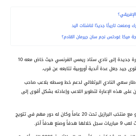
لإفريقي؟
وصنعت تاريخًا جديدًا لناشئات اليد
ة ميكا غودتس نجم سان جيرمان القادم؟
في منتصف صيف 2024 خرج جابرييل موسكاردو في إعارة جديدة إلى نادي ستاد ريمس الفرنسي حيث خاض معه 10
 جيد جعل عدة أندية أوروبية تتابعه عن قرب.
 إطار سعي النادي البرتغالي لدعم خط وسطه بلاعب صاحب
ن على هذه الإعارة لتطوير اللاعب وإعادته بشكل أقوى إلى
على مستوى المنتخبات الوطنية شارك جابرييل موسكاردو مع منتخب البرازيل تحت 20 عاماً وكان له دور مهم في تتويج