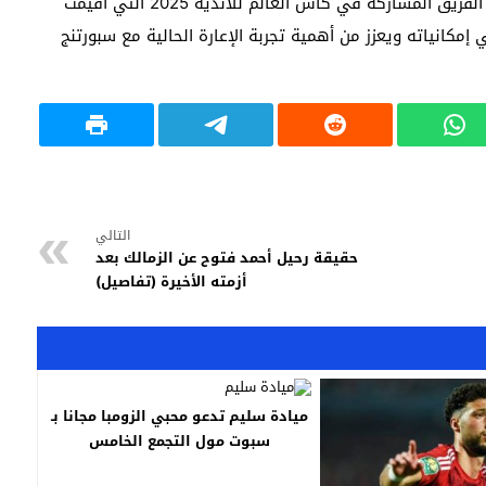
وأكد باريس سان جيرمان أن موسكاردو كان ضمن قائمة الفريق المشاركة في كأس العالم للأندية 2025 التي أقيمت
إمكانياته ويعزز من أهمية تجربة الإعارة الحالية مع سبورتنج
التالي
حقيقة رحيل أحمد فتوح عن الزمالك بعد
أزمته الأخيرة (تفاصيل)
ميادة سليم تدعو محبي الزومبا مجانا بـ
سبوت مول التجمع الخامس