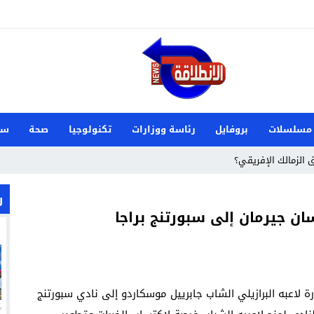
مسلسلات
بروفايل
رئاسة ووزارات
تكنولوجيا
صحة
سي
الزمالك الإفريقي؟
 في مارسيليا بيتش بالساحل الشمالي
ر
ن جيرمان إلى سبورتنج براجا
202
 الدنمارك وصنعت تاريخًا جديدًا لناشئات اليد
م علي زوجة ميكا غودتس نجم سان جيرمان القادم؟
ة لاعبه البرازيلي الشاب جابرييل موسكاردو إلى نادي سبورتنج
 تفشل أخرى في السوق السعودي؟