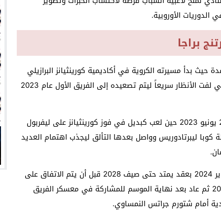
ادي لمنح لاعبيه الشباب فرصة لاكتساب الخبرات وتطوير
زيري مع الزمالك
الدوريات الأوروبية.
ين عميد كلية “آداب كفر الشيخ”
نج براجا
انتهت أزمة العالمي المالية؟
سميًا
دة حيث بدأ مسيرته الكروية في أكاديمية كورينثيانز البرازيلي
عام 2017 عندما كان في الثانية عشرة من عمره ونجح في لفت الأنظار سريعاً ليتم تصعيده إلى الفريق الأول عام 2023
كانت أولى مشاركات جابرييل موسكاردو الرسمية يوم 28 يونيو 2023 حين لعب كبديل في فوز كورينثيانز على ليفربول
 كوبا ليبرتادوريس وواصل بعدها التألق ليجذب اهتمام العديد
ان.
في يناير 2024 بعقد يمتد حتى صيف 2028 قبل أن يتم الاتفاق على
استمراره مع كورينثيانز على سبيل الإعارة حتى يونيو 2024 ثم عاد بعد نهاية الموسم للمشاركة في معسكر الفريق
دية أمام شتورم جراتس النمساوي.