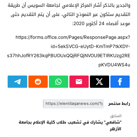
والجدير بالذكر أشار المركز الإعلامي لجامعة السويس أن طريقة
التقديم ستكون عبر النموذج التالي، على أن يتم التقديم حتى
موعد أقصاه 24 أكتوبر 2020:
https://forms.office.com/Pages/ResponsePage.aspx?
id=5ekSVCG-eUytD-KmTmP7tkXDY-
s37hhJofRY263kqPBUOUxQQjRFQjNVOU9ETlRKUzg2RE
pKVDU4WS4u
رابط مختصر
السابق
"شافعي" يشارك في تشعيب طلاب كلية الإعلام بجامعة
الأزهر