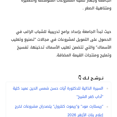
الجامعة وجهاز تنمية المشروعات المتوسطة والصغيرة
ومتناهية الصغر .
حيث تبدأ الجامعة بإعداد برامج تدريبية للشباب الراغب في
الحصول على التمويل لمشروعات في مجالات “تصنيع وتعليب
الأسماك” والتي تتضمن تعليب الأسماك تدخينها، تفسيخ
وتمليح ومنتجات القيمة المضافة.
نــرشــح لــك 👇
السيرة الذاتية للدكتورة آيات حسن شمس الدين عميد كلية
“آداب كفر الشيخ”
“ريستارت مود” و”ريموت كنترول” يتصدران مشروعات تخرج
إعلام بنات الأزهر 2026