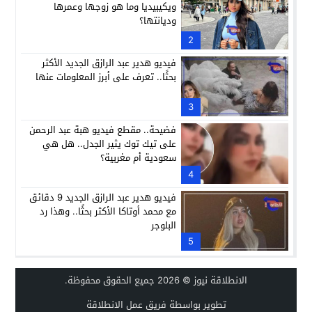
ويكيبيديا وما هو زوجها وعمرها
وديانتها؟
2
فيديو هدير عبد الرازق الجديد الأكثر
بحثًا.. تعرف على أبرز المعلومات عنها
3
فضيحة.. مقطع فيديو هبة عبد الرحمن
على تيك توك يثير الجدل.. هل هي
سعودية أم مغربية؟
4
فيديو هدير عبد الرازق الجديد 9 دقائق
مع محمد أوتاكا الأكثر بحثًا.. وهذا رد
البلوجر
5
الانطلاقة نيوز
© 2026 جميع الحقوق محفوظة.
تطوير بواسطة فريق عمل الانطلاقة