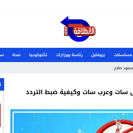
مسلسلات
بروفايل
رئاسة ووزارات
تكنولوجيا
صحة
سي
محمود صلاح
الزمالك الإفريقي؟
ت
 في مارسيليا بيتش بالساحل الشمالي
202
 الدنمارك وصنعت تاريخًا جديدًا لناشئات اليد
م علي زوجة ميكا غودتس نجم سان جيرمان القادم؟