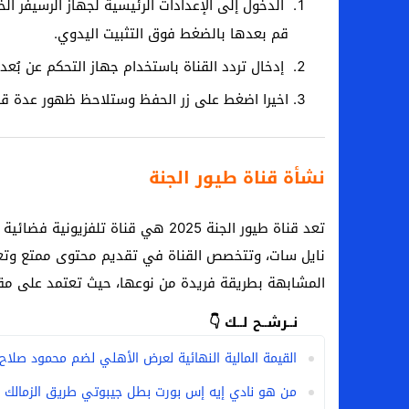
الدخول إلى الإعدادات الرئيسية لجهاز الرسيفر ال
قم بعدها بالضغط فوق التثبيت اليدوي.
إدخال تردد القناة باستخدام جهاز التحكم عن بُعد.
اخيرا اضغط على زر الحفظ وستلاحظ ظهور عدة قنوا
نشأة قناة طيور الجنة
نايل سات، وتتخصص القناة في تقديم محتوى ممتع وتعلي
المشابهة بطريقة فريدة من نوعها، حيث تعتمد على مقدم
نــرشــح لــك 👇
القيمة المالية النهائية لعرض الأهلي لضم محمود صلاح
من هو نادي إيه إس بورت بطل جيبوتي طريق الزمالك ا