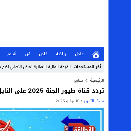
عاجل
رياضة
خاص
فن
أفلام
أخر المستجدات
القيمة المالية النهائية لعرض الأهلي لضم 
من هو نادي إيه إس بورت بطل جيبوتي طريق 
الرئيسية
تقارير
تردد قناة طيور الجنة 2025 على النايل سات وعرب سات وكيفية ضبط التردد
الأحد.. أحمد شيبة يحيي حفلًا غنائيًا ضخمًا
فريق التحرير
10 يوليو 2025
تعرف على نتائج قرعة كأس عاصمة مصر كاملة 2026-7
من هي جيداء كامل بطلة الملحمة؟.. تالقت أمام
بحث في الإسلام بسببها.. من هي هيفا سال