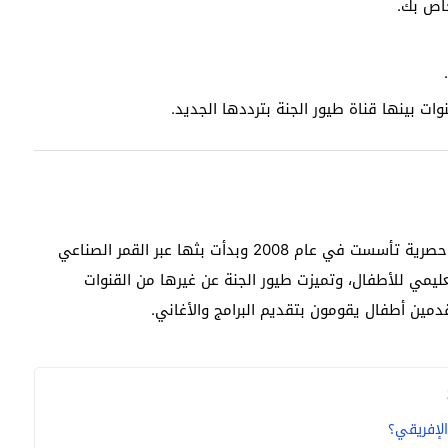
خاص بك.
ت بينها قناة طيور الجنة بترددها الجديد.
تعد قناة طيور الجنة 2025 هي قناة تلفزيونية فضائية حصرية تأسست في عام 2008 وبدأت بثها عبر القمر الصناعي
مي للأطفال، وتميزت طيور الجنة عن غيرها من القنوات
ين أطفال يقومون بتقديم البرامج والأغاني.
لإفريقي؟