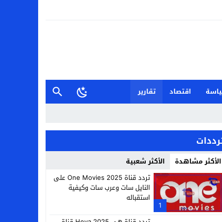
اسة
اقتصاد
تقارير
رددات
الأكثر مشاهدة
الأكثر شعبية
تردد قناة One Movies 2025 على
النايل سات وعرب سات وكيفية
استقباله
1
تردد قناة هي 2025 Heya قناة