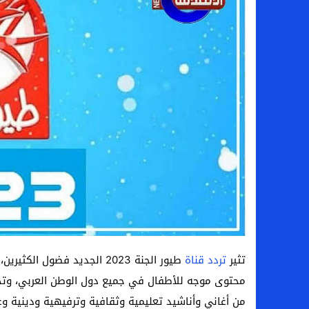
لماذا تنجح بعض الحملات التسويقية بينما
بعد فسخ عقده.. حصاد وأرقام سيف الدين الج
السيرة الذاتية للدكتورة آيات حسن شمس الد
سامو كوستا في معسكر النصر السعودي.. هل 
تثير
تردد قناة
طيور الجنة 2023 الجديد فضول
محتوى موجه للأطفال في جميع دول الوطن العربي، وتجذ
من أغاني وأناشيد تعليمية وثقافية وترفيهية ودينية وغ