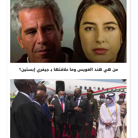
من هي هند العويس وما علاقتها بـ جيفري إبستين؟