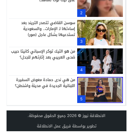
2
سوسن القاضي تتصدر التريند بعد
إساءتها لـ الإمارات.. والسعودية
تستدعيها بشكل عاجل (صور)
3
من هو التيك توكر الإسباني كانيتا حبيب
ضحى العريبي بعد إثارتهم للجدل؟
4
من هي ندى حمادة معوض السفيرة
اللبنانية الجديدة في مدينة واشنطن؟
5
الانطلاقة نيوز
© 2026 جميع الحقوق محفوظة.
تطوير بواسطة فريق عمل الانطلاقة