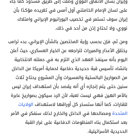
وإيران بشأن الاتفاق النووي وصلت إلى طريق مسدود كما جاء
على لسان الإمام الخامئني أول أمس في تغريده مؤكدًا بأن
إيران سوف تستمر في تخصيب اليورانيوم الإيراني وامتلاك
نووي، ولا تحتاج إذن من أحد في ذلك.
ومن ثم، فإن بحسب رؤية المختصين بالشأن الإيراني، بدء ترامب
يختلق الأعذار والمبررات لتراجعه عن الخيار العسكري، حيث أعلن
اليوم بأنه سينفذ العهد الذي التزم به في حملته الانتخابية
بانشاء تأسيس قبة حديدية دفاعية لحماية أمريكا من الداخل
من الصواريخ البالستية والمسيرات وأن المشروع يحتاج ثلاث
سنين حتى يتم إنجازه أي أنه يقصد بأن استهداف إيران ليس
بالأمر الهين فهي ليست لعبة، لأن الرد سيكون بصواريخ عابرة
للقارات، كما أنها ستسخر كل أوراقها لاستهداف
الولايات
المتحدة
ومصالحها في الداخل والخارج لذلك سنفكر في الأمر
بعد استكمال بناء المنظومات الدفاعية على غرار القبة
الحديدية الأسرائيلية.