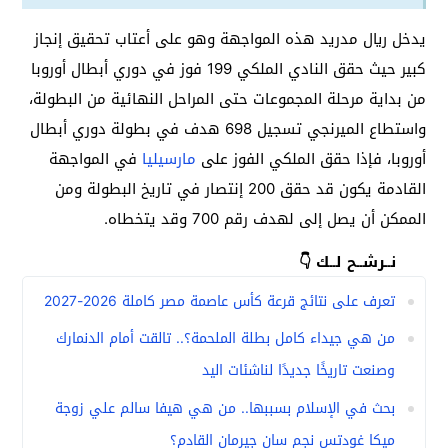
يدخل ريال مدريد هذه المواجهة وهو على أعتاب تحقيق إنجاز
كبير حيث حقق النادي الملكي 199 فوز في دوري أبطال أوروبا
من بداية مرحلة المجموعات حتى المراحل النهائية من البطولة،
واستطاع الميرنجي تسجيل 698 هدف في بطولة دوري أبطال
أوروبا، فإذا حقق الملكي الفوز على
مارسيليا
في المواجهة
القادمة يكون قد حقق 200 إنتصار في تاريخ البطولة ومن
الممكن أن يصل إلى لهدف رقم 700 وقد يتخطاه.
نــرشــح لــك 👇
تعرف على نتائج قرعة كأس عاصمة مصر كاملة 2026-2027
من هي جيداء كامل بطلة الملحمة؟.. تالقت أمام الدنمارك
وصنعت تاريخًا جديدًا لناشئات اليد
بحث في الإسلام بسببها.. من هي هيفا سالم علي زوجة
ميكا غودتس نجم سان جيرمان القادم؟