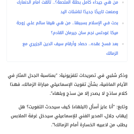
من هي جيداء كامل بطلة الملحمة؟.. تالقت أمام الدنمارك
وصنعت تاريخًا جديدًا لناشئات اليد
بحث في الإسلام بسببها.. من هي هيفا سالم علي زوجة
ميكا غودتس نجم سان جيرمان القادم؟
بعد فسخ عقده.. حصاد وأرقام سيف الدين الجزيري مع
الزمالك
وذكر شلبي في تصريحات تلفزيونية: “بمناسبة الجدل المثار في
الأيام الماضية، بشأن تفويت الإسماعيلي مباراة الزمالك، فهذا
كلام ساذج لا يصدر إلا من سذج وبلهاء”.
وتابع: “أنا عايز أسأل (البلهاء) كيف سيحدث التفويت؟ هل
إيهاب جلال، المدير الفني للإسماعيلي سيدخل غرفة الملابس
يطلب من لاعبيه الخسارة أمام الزمالك!”.