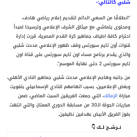
شلبي كالتالي:-
“انطلاقًا من السعي الدائم لتقديم إعلام رياضي هادف،
ومحتوى يتماشي مع ميثاق الشرف الإعلامي وترسيخا لمبدأ
احترام كافة اطياف جماهير كرة القدم المصرية، قررت إدارة
قنوات أون تايم سبورتس وقف ظهور الإعلامي مدحت شلبي
والذي يقدم برنامج مساء اون تايم سبورتس على قناة اون
تايم سبورتس 2 حتى نهاية الموسم”.
من جانبه وهاجم الإعلامي مدحت شلبي جماهير النادي الأهلي،
وبعض الإعلاميين، بسبب اتهامهم للنادي الإسماعيلي بتفويت
مباراة
الزمالك
، التي جمعت الفريقين السبت الماضي، ضمن
مباريات الجولة الـ30 من مسابقة الدوري الممتاز، والتي انتهت
بفوز الفريق الأبيض بهدفين نظيفين.
نــرشــح لــك 👇