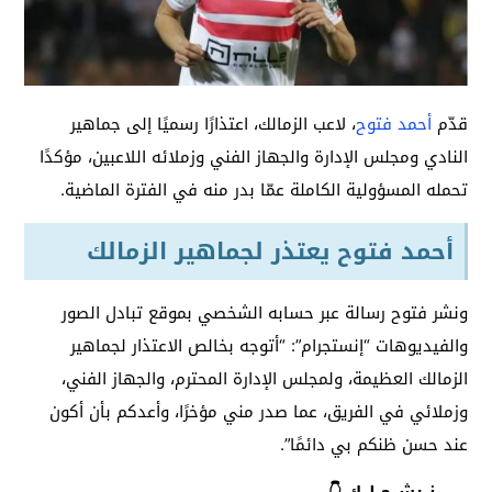
قدّم
أحمد فتوح
، لاعب الزمالك، اعتذارًا رسميًا إلى جماهير
النادي ومجلس الإدارة والجهاز الفني وزملائه اللاعبين، مؤكدًا
تحمله المسؤولية الكاملة عمّا بدر منه في الفترة الماضية.
أحمد فتوح يعتذر لجماهير الزمالك
ونشر فتوح رسالة عبر حسابه الشخصي بموقع تبادل الصور
والفيديوهات “إنستجرام”: “أتوجه بخالص الاعتذار لجماهير
الزمالك العظيمة، ولمجلس الإدارة المحترم، والجهاز الفني،
وزملائي في الفريق، عما صدر مني مؤخرًا، وأعدكم بأن أكون
عند حسن ظنكم بي دائمًا”.
نــرشــح لــك 👇