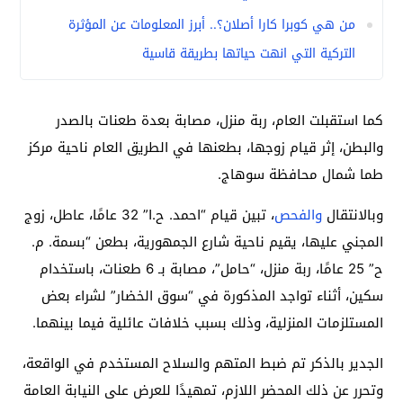
من هي كوبرا كارا أصلان؟.. أبرز المعلومات عن المؤثرة
التركية التي انهت حياتها بطريقة قاسية
كما استقبلت العام، ربة منزل، مصابة بعدة طعنات بالصدر
والبطن، إثر قيام زوجها، بطعنها في الطريق العام ناحية مركز
طما شمال محافظة سوهاج.
وبالانتقال
والفحص
، تبين قيام “احمد. ح.ا” 32 عامًا، عاطل، زوج
المجني عليها، يقيم ناحية شارع الجمهورية، بطعن “بسمة. م.
ح” 25 عامًا، ربة منزل، “حامل”، مصابة بـ 6 طعنات، باستخدام
سكين، أثناء تواجد المذكورة في “سوق الخضار” لشراء بعض
المستلزمات المنزلية، وذلك بسبب خلافات عائلية فيما بينهما.
الجدير بالذكر تم ضبط المتهم والسلاح المستخدم في الواقعة،
وتحرر عن ذلك المحضر اللازم، تمهيدًا للعرض على النيابة العامة