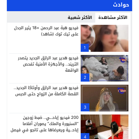
حوادث
الأكثر مشاهدة
الأكثر شعبية
فيديو هبة عبد الرحمن +18 يثير الجدل
على تيك توك (شاهد)
1
فيديو هدير عبد الرازق الجديد يتصدر
التريند.. والأجهزة الأمنية تفحص
الواقعة
2
فيديو هدير عبد الرازق وأوتاكا الجديد..
القصة الكاملة من الزواج حتى الحبس
3
200 فيديو إباحـ.ـي.. ضبط زوجين
“السنيورة والملك” يصوران أفلاما
إباحـ.ـية ويعرضاها على تانجو في فيصل
4