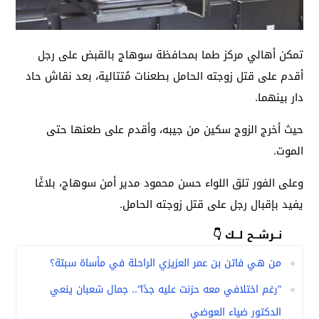
تمكن أهالي مركز طما بمحافظة سوهاج بالقبض على رجل
أقدم على قتل زوجته الحامل بطعنات مُتتالية، بعد نقاش حاد
دار بينهما.
حيث أخرج الزوج سكين من جيبه، وأقدم على طعنها حتى
الموت.
وعلى الفور تلق اللواء حسن محمود مدير أمن سوهاج، بلاغًا
يفيد بإقبال رجل على قتل زوجته الحامل.
نــرشــح لــك 👇
من هي فاتن بن عمر العزيزي الراحلة في مأساة سبتة؟
“رغم اختلافي معه حزنت عليه جدًا”.. جمال شعبان ينعي
الدكتور ضياء العوضي