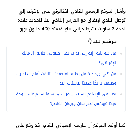
وأشار الموقع الرسمي للنادي الكتالوني على الإنترنت إلي
توصل النادي لإتفاق مع الحارس إيناكي بينا لتمديد عقده
لمدة 3 سنوات بشرط جزائي يبلغ قيمته 400 مليون يورو.
نــرشــح لــك 👇
من هو نادي إيه إس بورت بطل جيبوتي طريق الزمالك
الإفريقي؟
من هي جيداء كامل بطلة الملحمة؟.. تالقت أمام الدنمارك
وصنعت تاريخًا جديدًا لناشئات اليد
بحث في الإسلام بسببها.. من هي هيفا سالم علي زوجة
ميكا غودتس نجم سان جيرمان القادم؟
كما أوضح الموقع أن حارسه الإسباني الشاب، قد وقع على