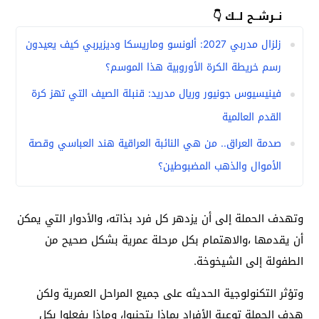
نــرشــح لــك 👇
زلزال مدربي 2027: ألونسو وماريسكا وديزيربي كيف يعيدون
رسم خريطة الكرة الأوروبية هذا الموسم؟
فينيسيوس جونيور وريال مدريد: قنبلة الصيف التي تهز كرة
القدم العالمية
صدمة العراق.. من هي النائبة العراقية هند العباسي وقصة
الأموال والذهب المضبوطين؟
وتهدف الحملة إلى أن يزدهر كل فرد بذاته، والأدوار التي يمكن
أن يقدمها ،والاهتمام بكل مرحلة عمرية بشكل صحيح من
الطفولة إلى الشيخوخة.
وتؤثر التكنولوجية الحديثه على جميع المراحل العمرية ولكن
هدف الحملة توعية الأفراد بماذا يتجنبوا، وماذا يفعلوا بكل