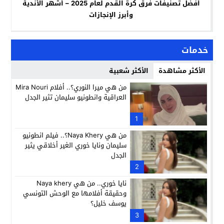
أفضل تصنيفات فرق كرة القدم لعام 2025 – أشهر الأندية
وأبرز الإنجازات
خدمات
الأكثر مشاهدة
الأكثر شعبية
من هي ميرا النوري؟.. أفلام Mira Nouri
العراقية وانطونيو سليمان تثير الجدل
1
من هي Naya Khery؟.. فيلم انطونيو
سليمان ونايا خوري الغير أخلاقي يثير
الجدل
2
نايا خوري.. من هي Naya khery
وحقيقة أفلامها مع الوحش التونسي
يوسف خليل؟
3