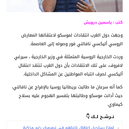
كتب : ياسمين درويش
وجهت دول الغرب انتقادات لموسكو لاعتقالها المعارض
الروسي أليكسي نافالني فور وصوله إلى العاصمة.
وردت الخارجية الروسية المتمثلة في وزير الخارجية ، سيرغي
لافروف، على تلك الانتقادات بأن دول الغرب تنتقد اعتقال
أليكسي لصرف انتباه المواطنين عن المشاكل الداخلية.
كما أنه سرعان ما طالبت بريطانيا روسيا بالإفراج عن نافالني،
حيث أدانت موسكو وطالبتها بتفسير الهجوم عليه بسلاح
كيماوي.
نــرشــح لــك 👇
لماذا يستحيل اعتقال نتنياهو في نيويورك رغم مذكرة